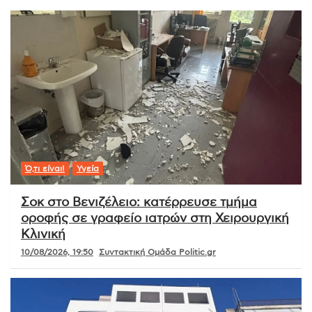
Ό,τι είναι!
Υγεία
Σοκ στο Βενιζέλειο: κατέρρευσε τμήμα
οροφής σε γραφείο ιατρών στη Χειρουργική
Κλινική
10/08/2026, 19:50
Συντακτική Ομάδα Politic.gr