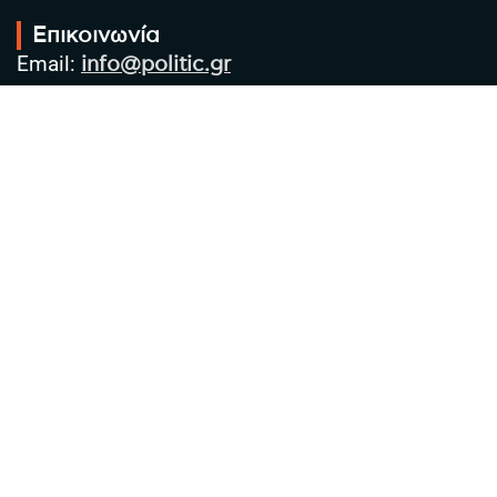
Επικοινωνία
Email:
info@politic.gr
Τηλ:
+302310501850
Κιν:
+306986533609
Πολιτική Απορρήτου
Όροι χρήσης
Πολιτική Cookies
Πολιτική προστασίας προσωπικών
δεδομένων
Συντακτική Ομάδα
Στοιχεία Επιχείρησης