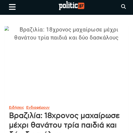
Skip
politic.gr
Ειδήσεις απο τη
to
Θεσσαλονίκη, την Ελλάδα και
content
όλο τον Κόσμο
Ειδήσεις
Ενδιαφέρουν
Βραζιλία: 18χρονος μαχαίρωσε
μέχρι θανάτου τρία παιδιά και