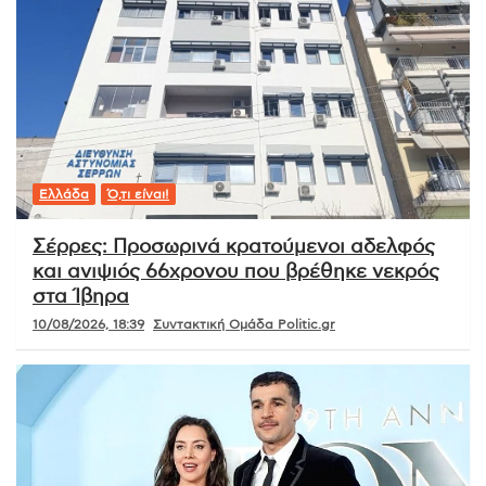
Ελλάδα
Ό,τι είναι!
Σέρρες: Προσωρινά κρατούμενοι αδελφός
και ανιψιός 66χρονου που βρέθηκε νεκρός
στα Ίβηρα
10/08/2026, 18:39
Συντακτική Ομάδα Politic.gr