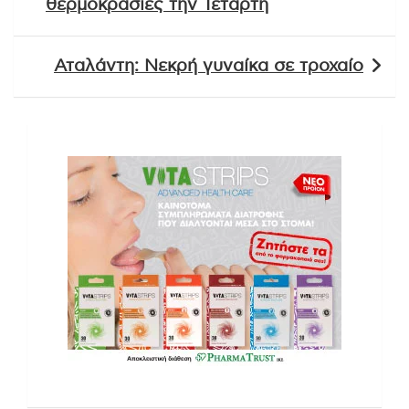
θερμοκρασίες την Τετάρτη
Αταλάντη: Νεκρή γυναίκα σε τροχαίο