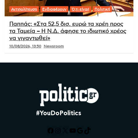
Αντιπολίτευση
Ενδιαφέρουν
Ό,τι είναι!
Πολιτική
Παππάς: «Στα 52,5 δισ. ευρώ τα χρέη προς
τα Ταμεία – Η Ν.Δ. άφησε το ιδιωτικό χρέος
να γιγαντωθεί»
10/08/2026, 13:50
Newsroom
#YouDoPolitics
Facebook
Instagram
X
YouTube
Google
TikTok