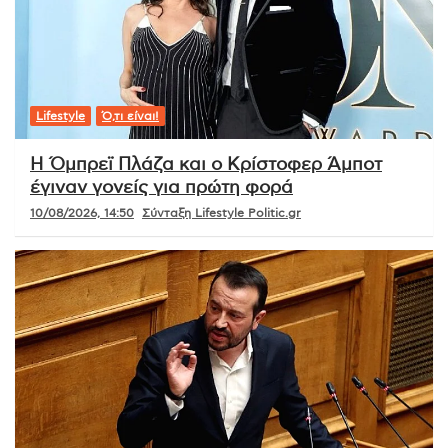
Lifestyle
Ό,τι είναι!
Η Όμπρεϊ Πλάζα και ο Κρίστοφερ Άμποτ
έγιναν γονείς για πρώτη φορά
10/08/2026, 14:50
Σύνταξη Lifestyle Politic.gr