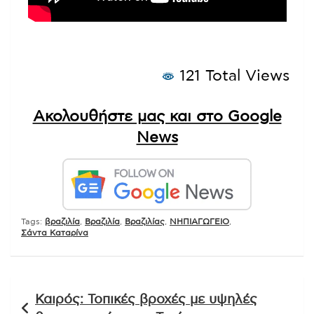
121 Total Views
Ακολουθήστε μας και στο Google
News
Tags:
βραζιλία
,
Βραζιλία
,
Βραζιλίας
,
ΝΗΠΙΑΓΩΓΕΙΟ
,
Σάντα Καταρίνα
Πλοήγηση
Καιρός: Τοπικές βροχές με υψηλές
άρθρων