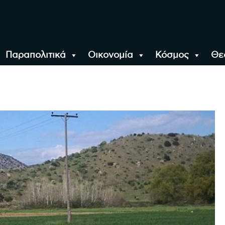
Παραπολιτικά
Οικονομία
Κόσμος
Θε
αλονίκη, την Ελλάδα κ