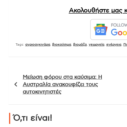
Ακολουθήστε μας κ
Tags:
αγριοαγκινάρα
,
βιοκαύσιμα
,
βιομάζα
,
γεωργεία
,
ενέργεια
,
Π
Πλοήγηση
Μείωση φόρου στα καύσιμα: Η
άρθρων
Αυστραλία ανακουφίζει τους
αυτοκινητιστές
Ό,τι είναι!