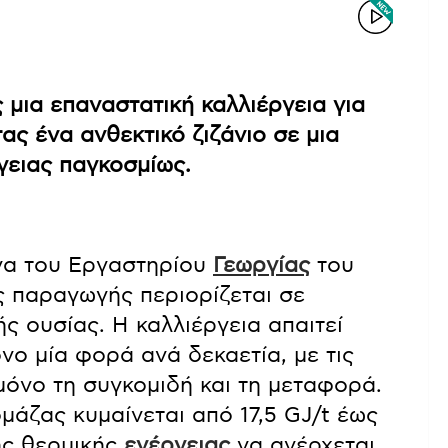
 μια επαναστατική καλλιέργεια για
ας ένα ανθεκτικό ζιζάνιο σε μια
γειας παγκοσμίως.
να του Εργαστηρίου
Γεωργίας
του
ς παραγωγής περιορίζεται σε
ς ουσίας. Η καλλιέργεια απαιτεί
ο μία φορά ανά δεκαετία, με τις
μόνο τη συγκομιδή και τη μεταφορά.
άζας κυμαίνεται από 17,5 GJ/t έως
ης θερμικής
ενέργειας
να ανέρχεται