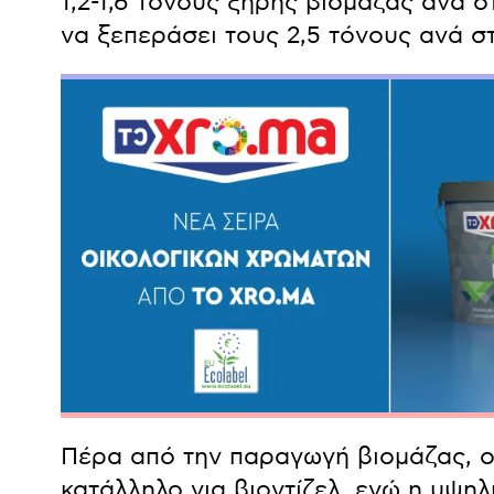
1,2-1,6 τόνους ξηρής βιομάζας ανά 
να ξεπεράσει τους 2,5 τόνους ανά σ
Πέρα από την παραγωγή βιομάζας, ο
κατάλληλο για βιοντίζελ, ενώ η υψηλ