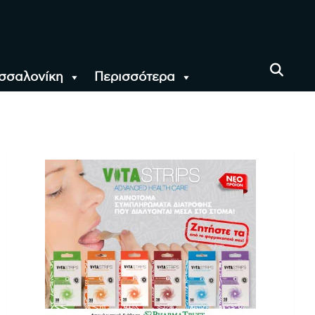
σσαλονίκη
Περισσότερα
αι όλο τον Κόσμο