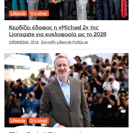
Lifestyle
Ό,τι είναι!
Κερδίζει έδαφος η «Michael 2» της
Lionsgate για κυκλοφορία ως το 2028
07/08/2026, 15:16
Σύνταξη Lifestyle Politic.gr
Lifestyle
Ό,τι είναι!