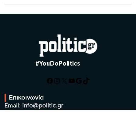
#YouDoPolitics
Facebook
Instagram
X
YouTube
Google
TikTok
Επικοινωνία
Email:
info@politic.gr
Τηλ:
+302310501850
Κιν:
+306986533609