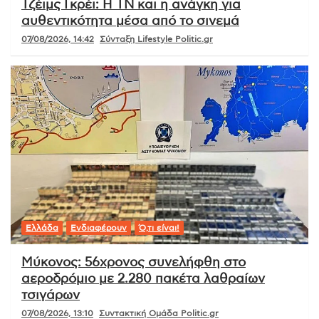
Τζέιμς Γκρέι: Η ΤΝ και η ανάγκη για
αυθεντικότητα μέσα από το σινεμά
07/08/2026, 14:42
Σύνταξη Lifestyle Politic.gr
Ελλάδα
Ενδιαφέρουν
Ό,τι είναι!
Μύκονος: 56χρονος συνελήφθη στο
αεροδρόμιο με 2.280 πακέτα λαθραίων
τσιγάρων
07/08/2026, 13:10
Συντακτική Ομάδα Politic.gr