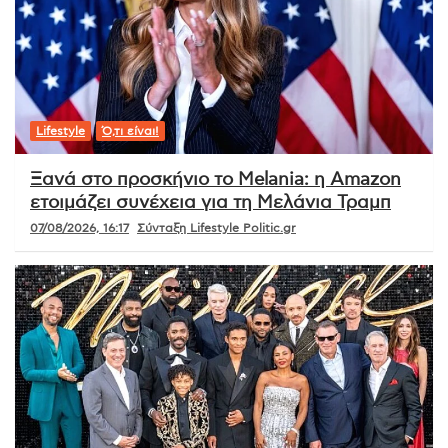
Lifestyle
Ό,τι είναι!
Ξανά στο προσκήνιο το Melania: η Amazon
ετοιμάζει συνέχεια για τη Μελάνια Τραμπ
07/08/2026, 16:17
Σύνταξη Lifestyle Politic.gr