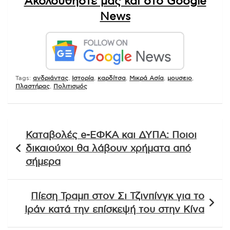
Ακολουθήστε μας και στο Google
News
Tags:
ανδριάντας
,
Ιστορία
,
καρδίτσα
,
Μικρά Ασία
,
μουσειο
,
Πλαστήρας
,
Πολιτισμός
Πλοήγηση
Καταβολές e-ΕΦΚΑ και ΔΥΠΑ: Ποιοι
άρθρων
δικαιούχοι θα λάβουν χρήματα από
σήμερα
Πίεση Τραμπ στον Σι Τζινπίνγκ για το
Ιράν κατά την επίσκεψή του στην Κίνα