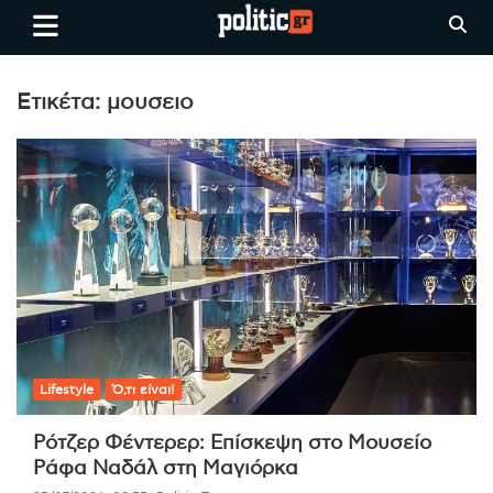
Skip
politic.gr
Ειδήσεις απο τη
to
Θεσσαλονίκη, την Ελλάδα και
content
όλο τον Κόσμο
Ετικέτα:
μουσειο
Lifestyle
Ό,τι είναι!
Ρότζερ Φέντερερ: Επίσκεψη στο Μουσείο
Ράφα Ναδάλ στη Μαγιόρκα