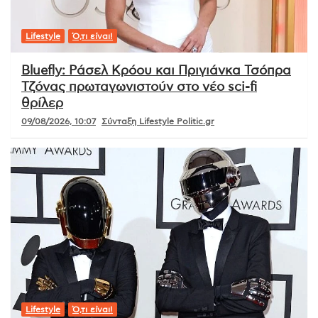
Lifestyle
Ό,τι είναι!
Bluefly: Ράσελ Κρόου και Πριγιάνκα Τσόπρα
Τζόνας πρωταγωνιστούν στο νέο sci-fi
θρίλερ
09/08/2026, 10:07
Σύνταξη Lifestyle Politic.gr
Lifestyle
Ό,τι είναι!