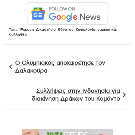
Tags:
19χρονη
,
Δικαστήριο
,
θάνατος
,
Κεφαλονία
,
ναρκωτικά
,
συλληψεις
Πλοήγηση
Ο Ολυμπιακός αποχαιρέτησε τον
άρθρων
Δαλακούρα
Συλλήψεις στην Ινδονησία για
διακίνηση Δράκων του Κομόντο