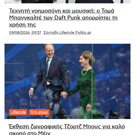
Τεχνητή νοημοσύνη και μουσική: ο Τομά
Μπανγκαλτέ των Daft Punk απορρίπτει τη
χρήση της
09/08/2026, 09:57
Σύνταξη Lifestyle Politic.gr
Lifestyle
Ό,τι είναι!
Έκθεση ζωγραφικής Τζορτζ Μπους για καλό
σκοπό στο Μέιν