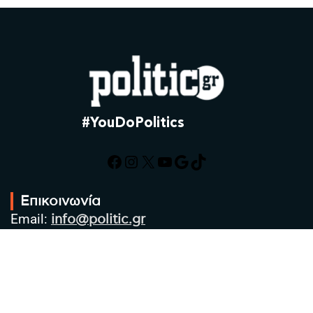
#YouDoPolitics
Facebook
Instagram
X
YouTube
Google
TikTok
Επικοινωνία
Email:
info@politic.gr
Τηλ:
+302310501850
Κιν:
+306986533609
Πολιτική Απορρήτου