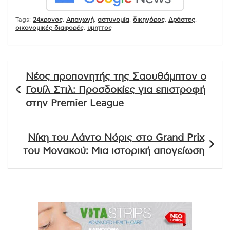
Tags:
24χρονος
,
Απαγωγή
,
αστυνομία
,
δικηγόρος
,
Δράστες
,
οικονομικές διαφορές
,
υμηττος
Πλοήγηση
Νέος προπονητής της Σαουθάμπτον ο
άρθρων
Γουίλ Στιλ: Προσδοκίες για επιστροφή
στην Premier League
Νίκη του Λάντο Νόρις στο Grand Prix
του Μονακού: Μια ιστορική απογείωση