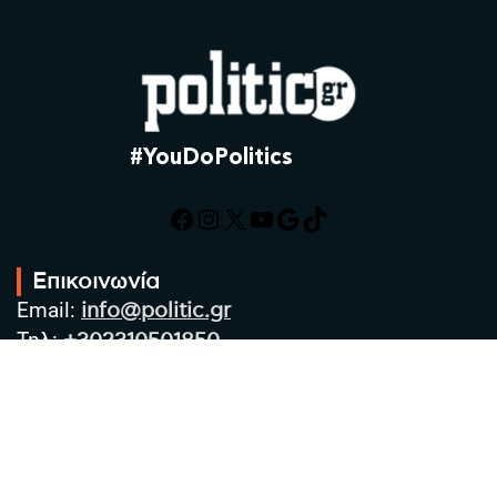
#YouDoPolitics
Facebook
Instagram
X
YouTube
Google
TikTok
Επικοινωνία
Email:
info@politic.gr
Τηλ:
+302310501850
Κιν:
+306986533609
Πολιτική Απορρήτου
Όροι χρήσης