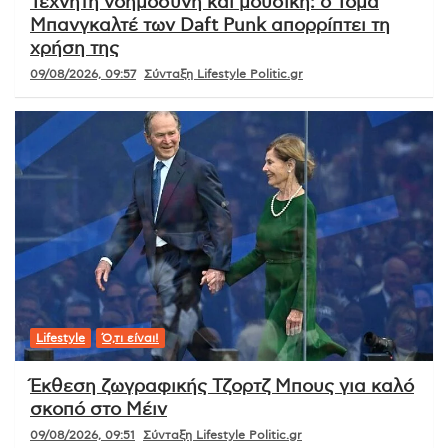
Τεχνητή νοημοσύνη και μουσική: ο Τομά
Μπανγκαλτέ των Daft Punk απορρίπτει τη
χρήση της
09/08/2026, 09:57
Σύνταξη Lifestyle Politic.gr
Lifestyle
Ό,τι είναι!
Έκθεση ζωγραφικής Τζορτζ Μπους για καλό
σκοπό στο Μέιν
09/08/2026, 09:51
Σύνταξη Lifestyle Politic.gr