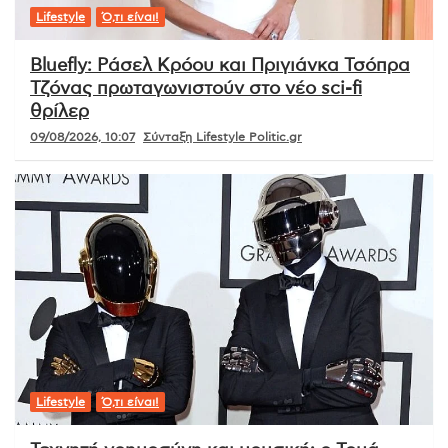
Lifestyle
Ό,τι είναι!
Bluefly: Ράσελ Κρόου και Πριγιάνκα Τσόπρα
Τζόνας πρωταγωνιστούν στο νέο sci-fi
θρίλερ
09/08/2026, 10:07
Σύνταξη Lifestyle Politic.gr
Lifestyle
Ό,τι είναι!