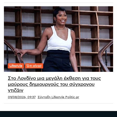
Lifestyle
Ό,τι είναι!
Στο Λονδίνο μια μεγάλη έκθεση για τους
μαύρους δημιουργούς του σύγχρονου
ντιζάιν
09/08/2026, 09:37
Σύνταξη Lifestyle Politic.gr