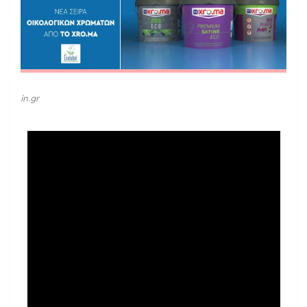
in.gr