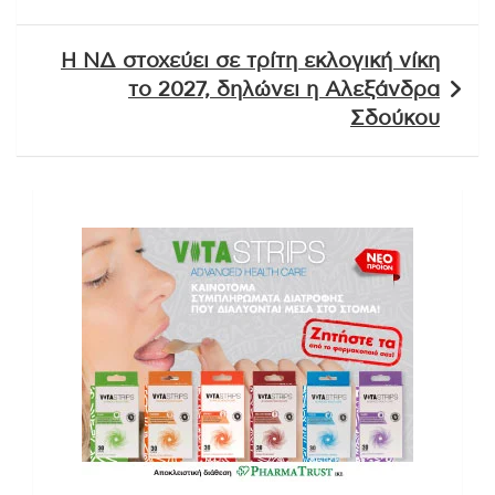
Η ΝΔ στοχεύει σε τρίτη εκλογική νίκη
το 2027, δηλώνει η Αλεξάνδρα
Σδούκου