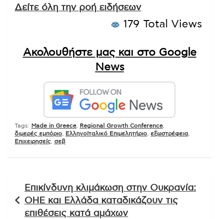
Δείτε όλη την ροή ειδήσεων
179 Total Views
Ακολουθήστε μας και στο Google
News
Tags:
Made in Greece
,
Regional Growth Conference
,
διμερές εμπόριο
,
Ελληνοϊταλικό Επιμελητήριο
,
εξωστρέφεια
,
Επιχειρησείς
,
σεβ
Πλοήγηση
Επικίνδυνη κλιμάκωση στην Ουκρανία:
άρθρων
ΟΗΕ και Ελλάδα καταδικάζουν τις
επιθέσεις κατά αμάχων