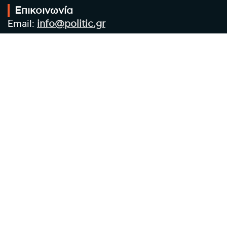
Επικοινωνία
Email:
info@politic.gr
Τηλ:
+302310501850
Κιν:
+306986533609
Πολιτική Απορρήτου
Όροι χρήσης
Πολιτική Cookies
Πολιτική προστασίας προσωπικών
δεδομένων
Συντακτική Ομάδα
Στοιχεία Επιχείρησης