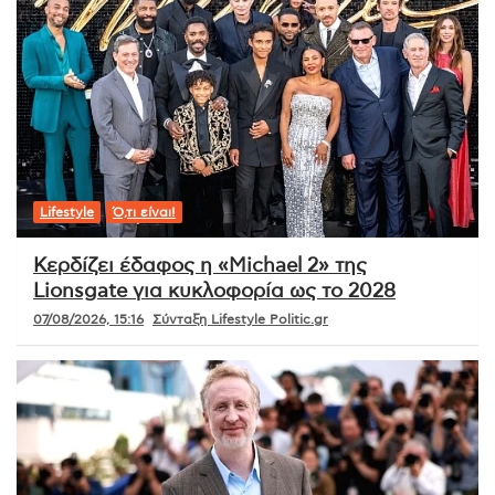
Lifestyle
Ό,τι είναι!
Κερδίζει έδαφος η «Michael 2» της
Lionsgate για κυκλοφορία ως το 2028
07/08/2026, 15:16
Σύνταξη Lifestyle Politic.gr