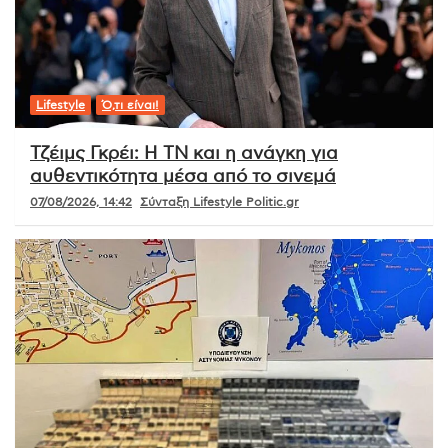
Lifestyle
Ό,τι είναι!
Τζέιμς Γκρέι: Η ΤΝ και η ανάγκη για
αυθεντικότητα μέσα από το σινεμά
07/08/2026, 14:42
Σύνταξη Lifestyle Politic.gr