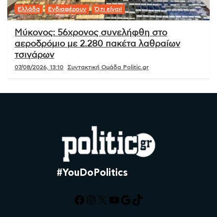
Ελλάδα
Ενδιαφέρουν
Ό,τι είναι!
Μύκονος: 56χρονος συνελήφθη στο
αεροδρόμιο με 2.280 πακέτα λαθραίων
τσιγάρων
07/08/2026, 13:10
Συντακτική Ομάδα Politic.gr
#YouDoPolitics
Facebook
Instagram
X
YouTube
Google
TikTok