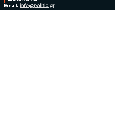
Email:
info@politic.gr
Τηλ:
+302310501850
Κιν:
+306986533609
Πολιτική Απορρήτου
Όροι χρήσης
Πολιτική Cookies
Πολιτική προστασίας προσωπικών
δεδομένων
Συντακτική Ομάδα
Στοιχεία Επιχείρησης