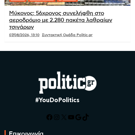
Μύκονος: 56χρονος συνελήφθη στο
αεροδρόμιο με 2.280 πακέτα λαθραίων
τσιγάρων
07/08/2026, 13:10
Συντακτική Ομάδα Politic.gr
#YouDoPolitics
Facebook
Instagram
X
YouTube
Google
TikTok
Επικοινωνία