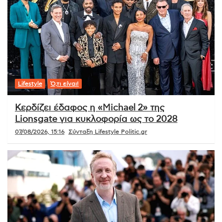
Lifestyle
Ό,τι είναι!
Κερδίζει έδαφος η «Michael 2» της
Lionsgate για κυκλοφορία ως το 2028
07/08/2026, 15:16
Σύνταξη Lifestyle Politic.gr