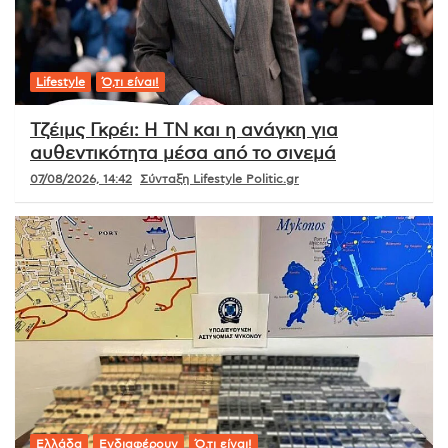
Lifestyle
Ό,τι είναι!
Τζέιμς Γκρέι: Η ΤΝ και η ανάγκη για
αυθεντικότητα μέσα από το σινεμά
07/08/2026, 14:42
Σύνταξη Lifestyle Politic.gr
Ελλάδα
Ενδιαφέρουν
Ό,τι είναι!