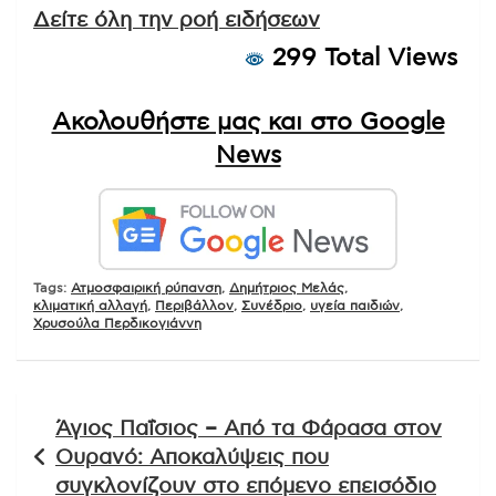
Δείτε όλη την ροή ειδήσεων
299 Total Views
Ακολουθήστε μας και στο Google
News
Tags:
Ατμοσφαιρική ρύπανση
,
Δημήτριος Μελάς
,
κλιματική αλλαγή
,
Περιβάλλον
,
Συνέδριο
,
υγεία παιδιών
,
Χρυσούλα Περδικογιάννη
Πλοήγηση
Άγιος Παΐσιος – Από τα Φάρασα στον
άρθρων
Ουρανό: Αποκαλύψεις που
συγκλονίζουν στο επόμενο επεισόδιο