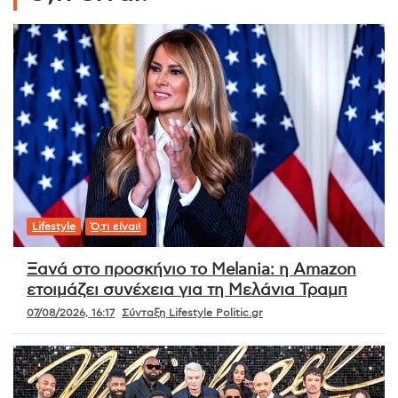
Lifestyle
Ό,τι είναι!
Ξανά στο προσκήνιο το Melania: η Amazon
ετοιμάζει συνέχεια για τη Μελάνια Τραμπ
07/08/2026, 16:17
Σύνταξη Lifestyle Politic.gr