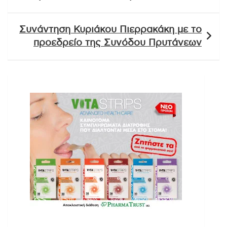
Συνάντηση Κυριάκου Πιερρακάκη με το
προεδρείο της Συνόδου Πρυτάνεων