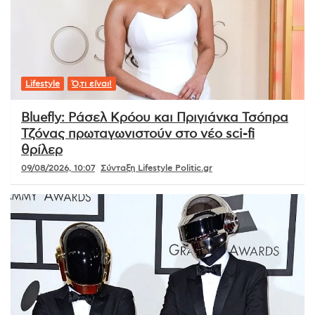
Lifestyle
Ό,τι είναι!
Bluefly: Ράσελ Κρόου και Πριγιάνκα Τσόπρα
Τζόνας πρωταγωνιστούν στο νέο sci-fi
θρίλερ
09/08/2026, 10:07
Σύνταξη Lifestyle Politic.gr