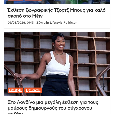
Έκθεση ζωγραφικής Τζορτζ Μπους για καλό
σκοπό στο Μέιν
09/08/2026, 09:51
Σύνταξη Lifestyle Politic.gr
Lifestyle
Ό,τι είναι!
Στο Λονδίνο μια μεγάλη έκθεση για τους
μαύρους δημιουργούς του σύγχρονου