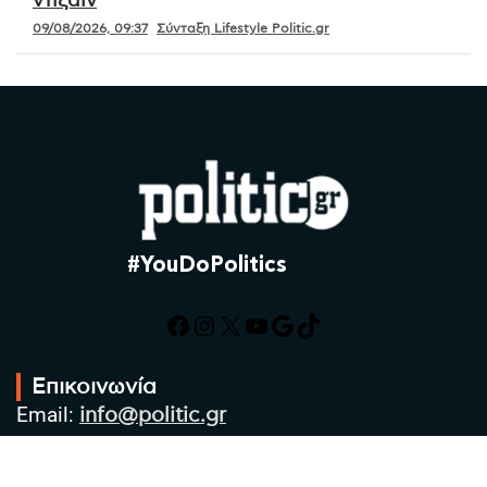
ντιζάιν
09/08/2026, 09:37
Σύνταξη Lifestyle Politic.gr
#YouDoPolitics
Facebook
Instagram
X
YouTube
Google
TikTok
Επικοινωνία
Email:
info@politic.gr
Τηλ:
+302310501850
Κιν:
+306986533609