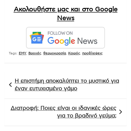
Ακολουθήστε μας και στο Google
News
Tags:
EMY
,
Βροχές
,
θερμοκρασία
,
Καιρός
,
προβλεψεις
Πλοήγηση
Η επιστήμη αποκαλύπτει το μυστικό για
άρθρων
έναν ευτυχισμένο γάμο
Διατροφή: Ποιες είναι οι ιδανικές ώρες
για το βραδινό γεύμα;