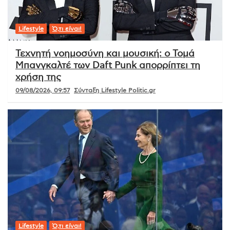
Lifestyle
Ό,τι είναι!
Τεχνητή νοημοσύνη και μουσική: ο Τομά
Μπανγκαλτέ των Daft Punk απορρίπτει τη
χρήση της
09/08/2026, 09:57
Σύνταξη Lifestyle Politic.gr
Lifestyle
Ό,τι είναι!