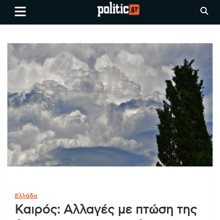
Skip
politic.gr
Ειδήσεις απο τη
to
Θεσσαλονίκη, την Ελλάδα και
content
όλο τον Κόσμο
Ελλάδα
Καιρός: Αλλαγές με πτώση της