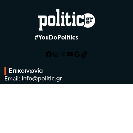
#YouDoPolitics
Facebook
Instagram
X
YouTube
Google
TikTok
Επικοινωνία
Email:
info@politic.gr
Τηλ:
+302310501850
Κιν:
+306986533609
Πολιτική Απορρήτου
Όροι χρήσης
Πολιτική Cookies