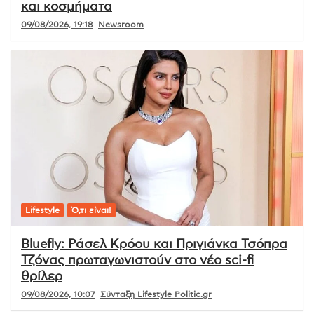
και κοσμήματα
09/08/2026, 19:18
Newsroom
Lifestyle
Ό,τι είναι!
Bluefly: Ράσελ Κρόου και Πριγιάνκα Τσόπρα
Τζόνας πρωταγωνιστούν στο νέο sci-fi
θρίλερ
09/08/2026, 10:07
Σύνταξη Lifestyle Politic.gr