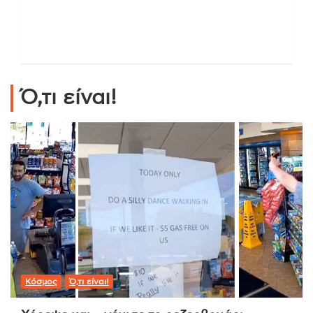
Ό,τι είναι!
Κόσμος
Ό,τι είναι!