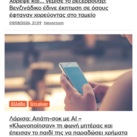
Χόρεψε και… γέμισε το ρεζερβουάρ:
Βενζινάδικο έδινε έκπτωση σε όσους
έφταναν χορεύοντας στο ταμείο
09/08/2026, 21:09
Newsroom
Ελλάδα
Ό,τι είναι!
Λάρισα: Απάτη-σοκ με AI –
«Κλωνοποίησαν» τη φωνή μητέρας και
έπεισαν το παιδί της να παραδώσει χρήματα