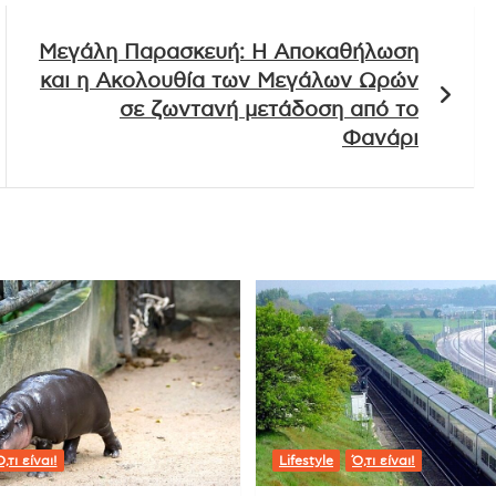
Μεγάλη Παρασκευή: Η Αποκαθήλωση
και η Ακολουθία των Μεγάλων Ωρών
σε ζωντανή μετάδοση από το
Φανάρι
,τι είναι!
Lifestyle
Ό,τι είναι!