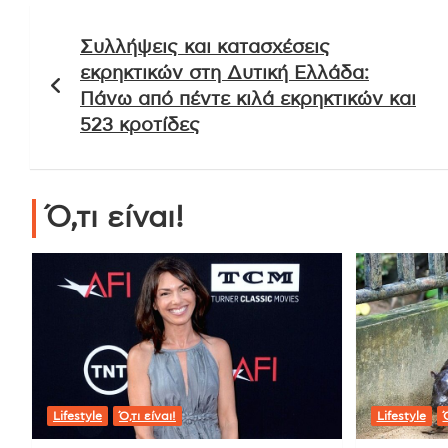
Πλοήγηση
Συλλήψεις και κατασχέσεις
άρθρων
εκρηκτικών στη Δυτική Ελλάδα:
Πάνω από πέντε κιλά εκρηκτικών και
523 κροτίδες
Ό,τι είναι!
Lifestyle
Ό,τι είναι!
Lifestyle
Ό