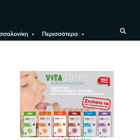
σσαλονίκη
Περισσότερα
αι όλο τον Κόσμο