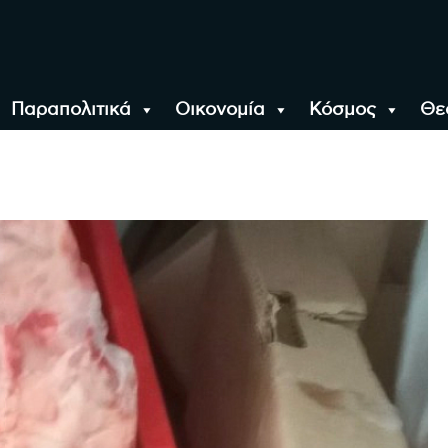
Παραπολιτικά
Οικονομία
Κόσμος
Θε
αλονίκη, την Ελλάδα κ