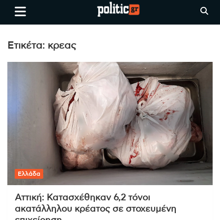
Skip
politic.gr
Ειδήσεις απο τη
to
Θεσσαλονίκη, την Ελλάδα και
content
όλο τον Κόσμο
Ετικέτα:
κρεας
Ελλάδα
Αττική: Κατασχέθηκαν 6,2 τόνοι
ακατάλληλου κρέατος σε στοχευμένη