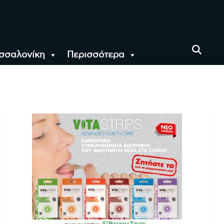
σσαλονίκη
Περισσότερα
αι όλο τον Κόσμο