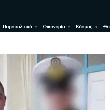
Παραπολιτικά
Οικονομία
Κόσμος
Θε
αλονίκη, την Ελλάδα κ