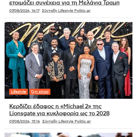
ετοιμάζει συνέχεια για τη Μελάνια Τραμπ
07/08/2026, 16:17
Σύνταξη Lifestyle Politic.gr
Lifestyle
Ό,τι είναι!
Κερδίζει έδαφος η «Michael 2» της
Lionsgate για κυκλοφορία ως το 2028
07/08/2026, 15:16
Σύνταξη Lifestyle Politic.gr