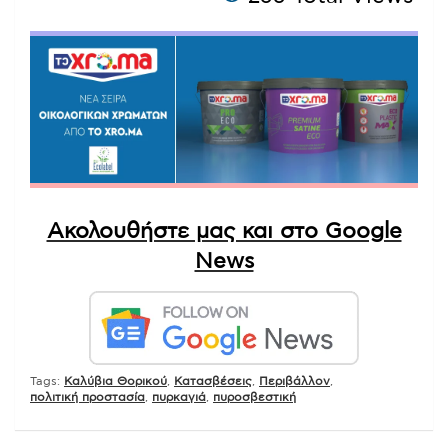
Ακολουθήστε μας και στο Google
News
Tags:
Καλύβια Θορικού
,
Κατασβέσεις
,
Περιβάλλον
,
πολιτική προστασία
,
πυρκαγιά
,
πυροσβεστική