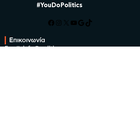
#YouDoPolitics
Facebook
Instagram
X
YouTube
Google
TikTok
Επικοινωνία
Email:
info@politic.gr
Τηλ:
+302310501850
Κιν:
+306986533609
Πολιτική Απορρήτου
Όροι χρήσης
Πολιτική Cookies
Πολιτική προστασίας προσωπικών
δεδομένων
Συντακτική Ομάδα