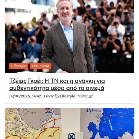
Lifestyle
Ό,τι είναι!
Τζέιμς Γκρέι: Η ΤΝ και η ανάγκη για
αυθεντικότητα μέσα από το σινεμά
07/08/2026, 14:42
Σύνταξη Lifestyle Politic.gr