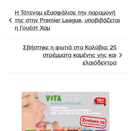
Πλοήγηση
Η Τότεναμ εξασφάλισε την παραμονή
άρθρων
της στην Premier League, υποβιβάζεται
η Γουέστ Χαμ
Σβήστηκε η φωτιά στα Καλύβια: 25
στρέμματα καμένης γης και
ελαιόδεντρα