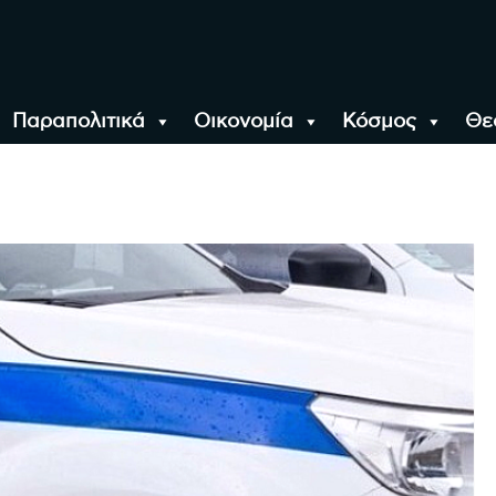
Παραπολιτικά
Οικονομία
Κόσμος
Θε
αλονίκη, την Ελλάδα κ