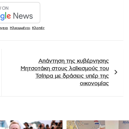
ργεια
,
Ηλικιωμένοι
,
Κλοπές
Απάντηση της κυβέρνησης
Μητσοτάκη στους λαϊκισμούς του
Τσίπρα με δράσεις υπέρ της
οικονομίας