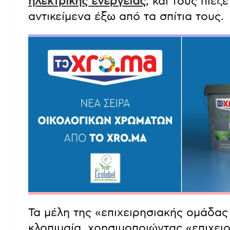
ηλεκτρικής ενέργειας
, και τους πίε
αντικείμενα έξω από τα σπίτια τους.
Τα μέλη της «επιχειρησιακής ομάδα
κλοπιμαία, χρησιμοποιώντας «επιχει