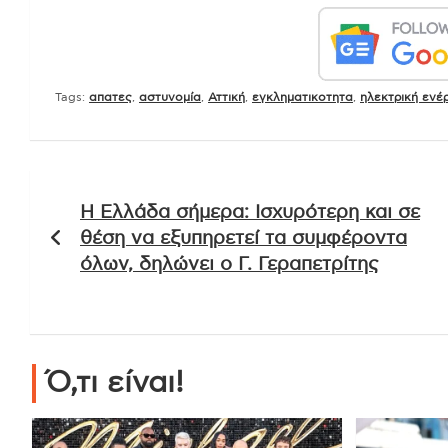
Tags:
απατες
,
αστυνομία
,
Αττική
,
εγκληματικοτητα
,
ηλεκτρική ενέ
Πλοήγηση
Η Ελλάδα σήμερα: Ισχυρότερη και σε
άρθρων
θέση να εξυπηρετεί τα συμφέροντα
όλων, δηλώνει ο Γ. Γεραπετρίτης
Ό,τι είναι!