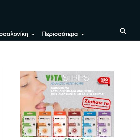
σσαλονίκη
Περισσότερα
αι όλο τον Κόσμο