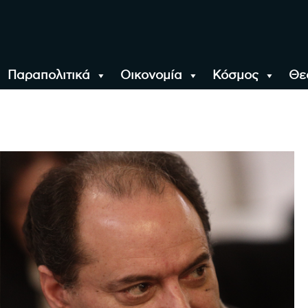
Παραπολιτικά
Οικονομία
Κόσμος
Θε
αλονίκη, την Ελλάδα κ