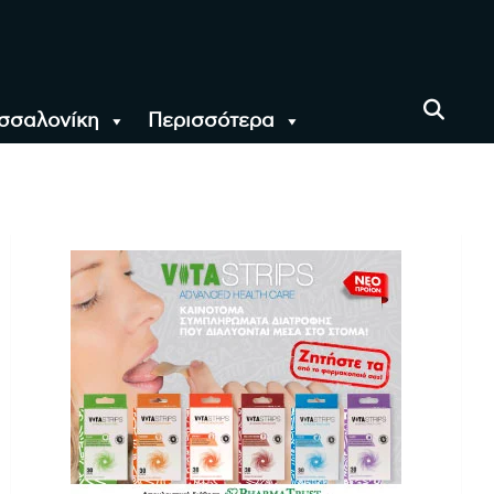
σσαλονίκη
Περισσότερα
αι όλο τον Κόσμο