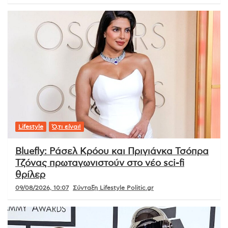
Lifestyle
Ό,τι είναι!
Bluefly: Ράσελ Κρόου και Πριγιάνκα Τσόπρα
Τζόνας πρωταγωνιστούν στο νέο sci-fi
θρίλερ
09/08/2026, 10:07
Σύνταξη Lifestyle Politic.gr