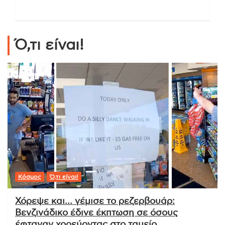
Ό,τι είναι!
Κόσμος
Ό,τι είναι!
Χόρεψε και… γέμισε το ρεζερβουάρ:
Βενζινάδικο έδινε έκπτωση σε όσους
έφταναν χορεύοντας στο ταμείο