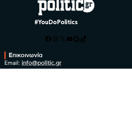
#YouDoPolitics
Facebook
Instagram
X
YouTube
Google
TikTok
Επικοινωνία
Email:
info@politic.gr
Τηλ:
+302310501850
Κιν:
+306986533609
Πολιτική Απορρήτου
Όροι χρήσης
Πολιτική Cookies
Πολιτική προστασίας προσωπικών