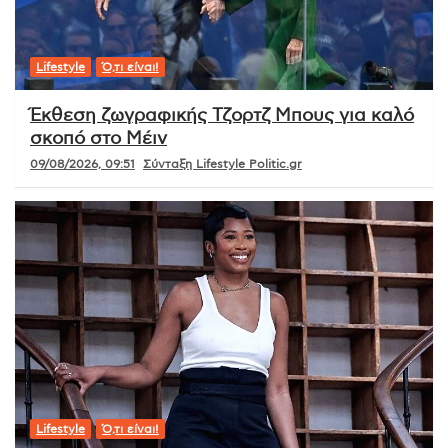
Lifestyle
Ό,τι είναι!
Έκθεση ζωγραφικής Τζορτζ Μπους για καλό
σκοπό στο Μέιν
09/08/2026, 09:51
Σύνταξη Lifestyle Politic.gr
Lifestyle
Ό,τι είναι!