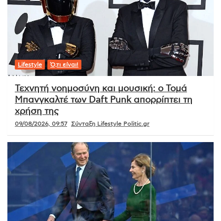
Lifestyle
Ό,τι είναι!
Τεχνητή νοημοσύνη και μουσική: ο Τομά
Μπανγκαλτέ των Daft Punk απορρίπτει τη
χρήση της
09/08/2026, 09:57
Σύνταξη Lifestyle Politic.gr