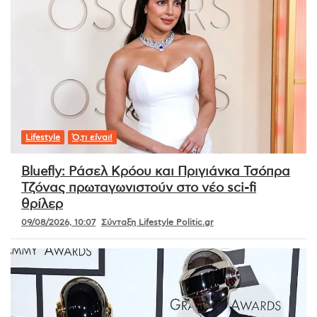
Lifestyle
Ό,τι είναι!
Bluefly: Ράσελ Κρόου και Πριγιάνκα Τσόπρα
Τζόνας πρωταγωνιστούν στο νέο sci-fi
θρίλερ
09/08/2026, 10:07
Σύνταξη Lifestyle Politic.gr