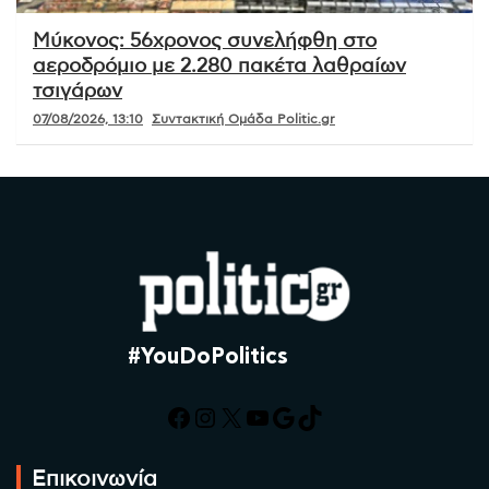
Μύκονος: 56χρονος συνελήφθη στο
αεροδρόμιο με 2.280 πακέτα λαθραίων
τσιγάρων
07/08/2026, 13:10
Συντακτική Ομάδα Politic.gr
#YouDoPolitics
Facebook
Instagram
X
YouTube
Google
TikTok
Επικοινωνία