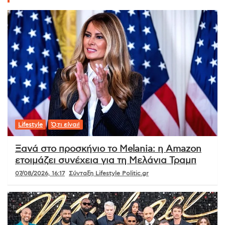
Lifestyle
Ό,τι είναι!
Ξανά στο προσκήνιο το Melania: η Amazon
ετοιμάζει συνέχεια για τη Μελάνια Τραμπ
07/08/2026, 16:17
Σύνταξη Lifestyle Politic.gr