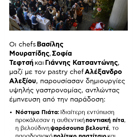
Οι chefs
Βασίλης
Μουρατίδης
,
Σοφία
Τεφτσή
και
Γιάννης Κατσαντώνης
,
μαζί με τον pastry chef
Αλέξανδρο
Αλεξίου
, παρουσίασαν δημιουργίες
υψηλής γαστρονομίας, αντλώντας
έμπνευση από την παράδοση:
Νόστιμα Πιάτα:
Ιδιαίτερη εντύπωση
προκάλεσαν η αυθεντική
ποντιακή πίτα
,
η βελούδινη
ψαρόσουπα βελουτέ
, το
παραδοσιακό
πολίτικο παστίτσιο
και