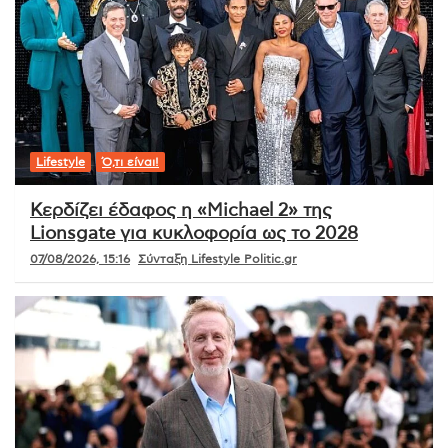
Lifestyle
Ό,τι είναι!
Κερδίζει έδαφος η «Michael 2» της
Lionsgate για κυκλοφορία ως το 2028
07/08/2026, 15:16
Σύνταξη Lifestyle Politic.gr