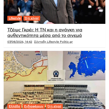
Lifestyle
Ό,τι είναι!
Τζέιμς Γκρέι: Η ΤΝ και η ανάγκη για
αυθεντικότητα μέσα από το σινεμά
07/08/2026, 14:42
Σύνταξη Lifestyle Politic.gr
Ελλάδα
Ενδιαφέρουν
Ό,τι είναι!