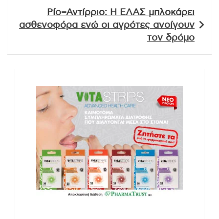
Ρίο–Αντίρριο: Η ΕΛΑΣ μπλοκάρει
ασθενοφόρα ενώ οι αγρότες ανοίγουν
τον δρόμο