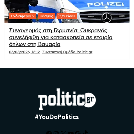
Ενδιαφέρουν
Κόσμος
Ό,τι είναι!
Συναγερμός στη Γερμανία: Ουκρανός
συνελήφθη για κατασκοπεία σε εταιρία
όπλων στη Βαυαρία
06/08/2026, 13:12
Συντακτική Ομάδα Politic.gr
#YouDoPolitics
Facebook
Instagram
X
YouTube
Google
TikTok