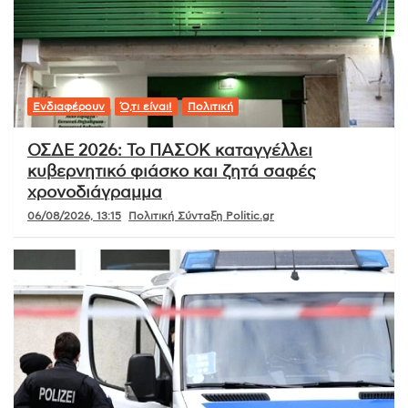
Ενδιαφέρουν
Ό,τι είναι!
Πολιτική
ΟΣΔΕ 2026: Το ΠΑΣΟΚ καταγγέλλει
κυβερνητικό φιάσκο και ζητά σαφές
χρονοδιάγραμμα
06/08/2026, 13:15
Πολιτική Σύνταξη Politic.gr