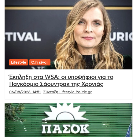
Lifestyle
Ό,τι είναι!
Έκπληξη στα WSA: οι υποψήφιοι για το
Παγκόσμιο Σάουντρακ της Χρονιάς
06/08/2026, 14:51
Σύνταξη Lifestyle Politic.gr