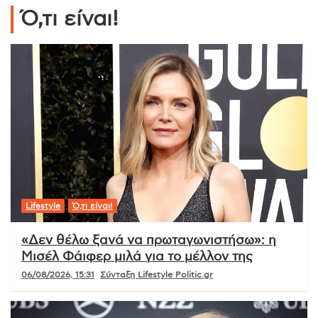
Ό,τι είναι!
Lifestyle
Ό,τι είναι!
«Δεν θέλω ξανά να πρωταγωνιστήσω»: η
Μισέλ Φάιφερ μιλά για το μέλλον της
06/08/2026, 15:31
Σύνταξη Lifestyle Politic.gr