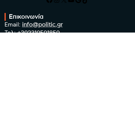
Επικοινωνία
Email:
info@politic.gr
Τηλ:
+302310501850
Κιν:
+306986533609
Πολιτική Απορρήτου
Όροι χρήσης
Πολιτική Cookies
Πολιτική προστασίας προσωπικών
δεδομένων
Συντακτική Ομάδα
Στοιχεία Επιχείρησης