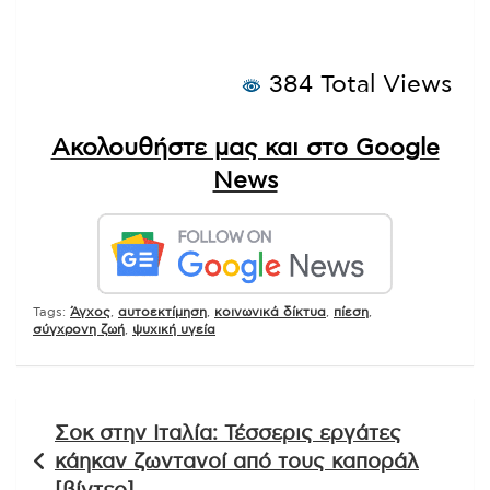
384 Total Views
Ακολουθήστε μας και στο Google
News
Tags:
Άγχος
,
αυτοεκτίμηση
,
κοινωνικά δίκτυα
,
πίεση
,
σύγχρονη ζωή
,
ψυχική υγεία
Πλοήγηση
Σοκ στην Ιταλία: Τέσσερις εργάτες
άρθρων
κάηκαν ζωντανοί από τους καποράλ