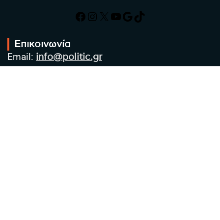
Facebook
Instagram
X
YouTube
Google
TikTok
Επικοινωνία
Email:
info@politic.gr
Τηλ:
+302310501850
Κιν:
+306986533609
Πολιτική Απορρήτου
Όροι χρήσης
Πολιτική Cookies
Πολιτική προστασίας προσωπικών
δεδομένων
Συντακτική Ομάδα
Στοιχεία Επιχείρησης