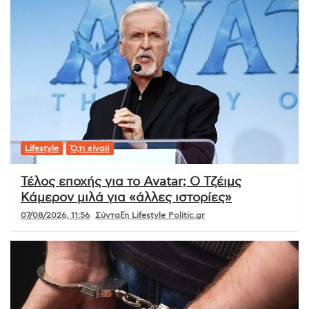
Lifestyle
Ό,τι είναι!
Τέλος εποχής για το Avatar; Ο Τζέιμς
Κάμερον μιλά για «άλλες ιστορίες»
07/08/2026, 11:56
Σύνταξη Lifestyle Politic.gr