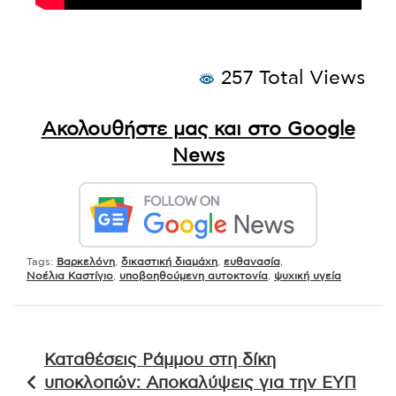
257 Total Views
Ακολουθήστε μας και στο Google
News
Tags:
Βαρκελόνη
,
δικαστική διαμάχη
,
ευθανασία
,
Νοέλια Καστίγιο
,
υποβοηθούμενη αυτοκτονία
,
ψυχική υγεία
Πλοήγηση
Καταθέσεις Ράμμου στη δίκη
άρθρων
υποκλοπών: Αποκαλύψεις για την ΕΥΠ