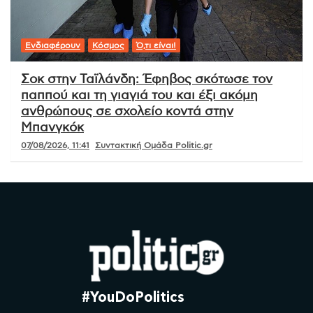
Ενδιαφέρουν
Κόσμος
Ό,τι είναι!
Σοκ στην Ταϊλάνδη: Έφηβος σκότωσε τον
παππού και τη γιαγιά του και έξι ακόμη
ανθρώπους σε σχολείο κοντά στην
Μπανγκόκ
07/08/2026, 11:41
Συντακτική Ομάδα Politic.gr
#YouDoPolitics