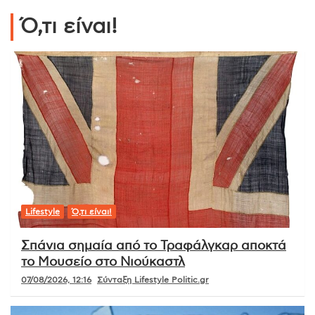
Ό,τι είναι!
Lifestyle
Ό,τι είναι!
Σπάνια σημαία από το Τραφάλγκαρ αποκτά
το Μουσείο στο Νιούκαστλ
07/08/2026, 12:16
Σύνταξη Lifestyle Politic.gr