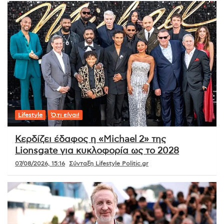
Lifestyle
Ό,τι είναι!
Κερδίζει έδαφος η «Michael 2» της
Lionsgate για κυκλοφορία ως το 2028
07/08/2026, 15:16
Σύνταξη Lifestyle Politic.gr