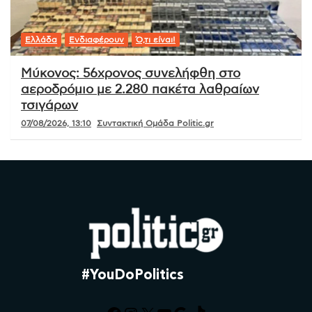
Ελλάδα
Ενδιαφέρουν
Ό,τι είναι!
Μύκονος: 56χρονος συνελήφθη στο
αεροδρόμιο με 2.280 πακέτα λαθραίων
τσιγάρων
07/08/2026, 13:10
Συντακτική Ομάδα Politic.gr
#YouDoPolitics