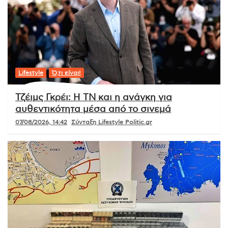
Lifestyle
Ό,τι είναι!
Τζέιμς Γκρέι: Η ΤΝ και η ανάγκη για
αυθεντικότητα μέσα από το σινεμά
07/08/2026, 14:42
Σύνταξη Lifestyle Politic.gr