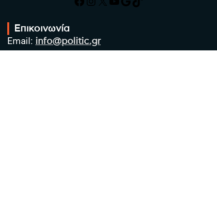
Facebook
Instagram
X
YouTube
Google
TikTok
Επικοινωνία
Email:
info@politic.gr
Τηλ:
+302310501850
Κιν:
+306986533609
Πολιτική Απορρήτου
Όροι χρήσης
Πολιτική Cookies
Πολιτική προστασίας προσωπικών
δεδομένων
Συντακτική Ομάδα
Στοιχεία Επιχείρησης