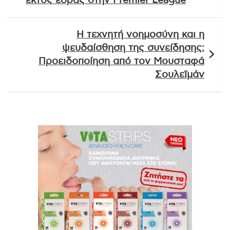
εκτός έδρας στην Premier League
Η τεχνητή νοημοσύνη και η
ψευδαίσθηση της συνείδησης:
Προειδοποίηση από τον Μουσταφά
Σουλεϊμάν