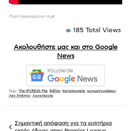
Πηγή περιεχομένου: in.gr
185 Total Views
Ακολουθήστε μας και στο Google
News
Tags:
The IPCRESS File
,
βιβλία
,
Κατασκοπεία
,
κινηματογράφος
,
Λεν Ντέιτον
,
Λογοτεχνία
Πλοήγηση
Σημαντική απόφαση για τα εισιτήρια
άρθρων