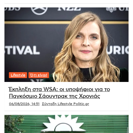
Lifestyle
Ό,τι είναι!
Έκπληξη στα WSA: οι υποψήφιοι για το
Παγκόσμιο Σάουντρακ της Χρονιάς
06/08/2026, 14:51
Σύνταξη Lifestyle Politic.gr