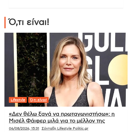
Ό,τι είναι!
Lifestyle
Ό,τι είναι!
«Δεν θέλω ξανά να πρωταγωνιστήσω»: η
Μισέλ Φάιφερ μιλά για το μέλλον της
06/08/2026, 15:31
Σύνταξη Lifestyle Politic.gr