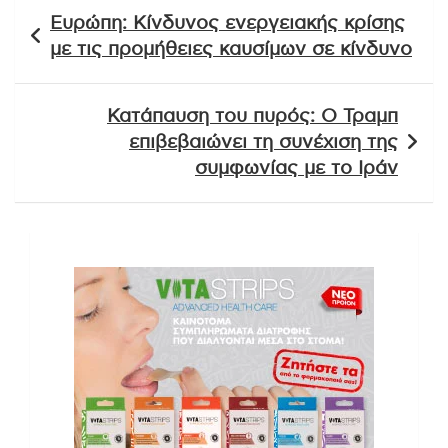
Πλοήγηση
Ευρώπη: Κίνδυνος ενεργειακής κρίσης
άρθρων
με τις προμήθειες καυσίμων σε κίνδυνο
Κατάπαυση του πυρός: Ο Τραμπ
επιβεβαιώνει τη συνέχιση της
συμφωνίας με το Ιράν