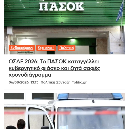
Ενδιαφέρουν
Ό,τι είναι!
Πολιτική
ΟΣΔΕ 2026: Το ΠΑΣΟΚ καταγγέλλει
κυβερνητικό φιάσκο και ζητά σαφές
χρονοδιάγραμμα
06/08/2026, 13:15
Πολιτική Σύνταξη Politic.gr