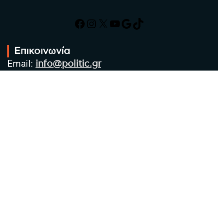
Facebook
Instagram
X
YouTube
Google
TikTok
Επικοινωνία
Email:
info@politic.gr
Τηλ:
+302310501850
Κιν:
+306986533609
Πολιτική Απορρήτου
Όροι χρήσης
Πολιτική Cookies
Πολιτική προστασίας προσωπικών
δεδομένων
Συντακτική Ομάδα