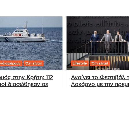
ούσεις
,
στρατιωτικές επιχειρήσεις
,
Τραμπ
,
Χαμενεί
ΟΗΕ: Ο γενικός γραμματέας
Γκουτέρες υποστηρίζει τον ρόλο του
Οργανισμού στη Γάζα