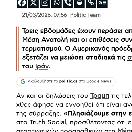
21/03/2026, 07:56
Politic Team
Τρεις εβδομάδες έχουν περάσει α
Μέση Ανατολή και οι επιθέσεις συ
τερματισμού. Ο Αμερικανός πρόεδ
εξετάζει
να μειώσει σταδιακά
τις
σ
του
Ιράν
.
Ακολουθήστε το
politic.gr
στο Google News
Αν και οι δηλώσεις του
Τραμπ
τις τελ
χθες άφησε να εννοηθεί ότι είναι α
της σύρραξης.
«Πλησιάζουμε στην ε
στο Truth Social, προσθέτοντας ότι 
στρατιωτικών προσπαθειών στη
Μέσ