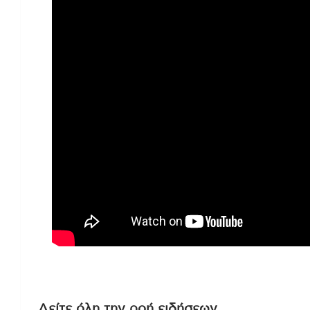
στην περιοχή.
Ο νέος ανώτατος ηγέτης του
Ιράν
, 
εχθροί της Ισλαμικής Δημοκρατίας έχ
του ιρανικού λαού.