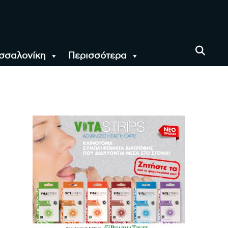
σσαλονίκη
Περισσότερα
αι όλο τον Κόσμο