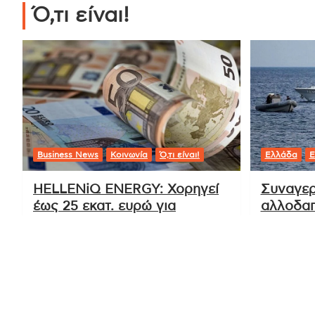
Tags:
Ιραν
,
Ισραηλινές Επιθέσεις
,
Μέση Ανατολή
,
πολεμικές συγκρ
Πλοήγηση
Επικίνδυνες επιθέσεις με drones και
άρθρων
πυραύλους στο Κουβέιτ
Ό,τι είναι!