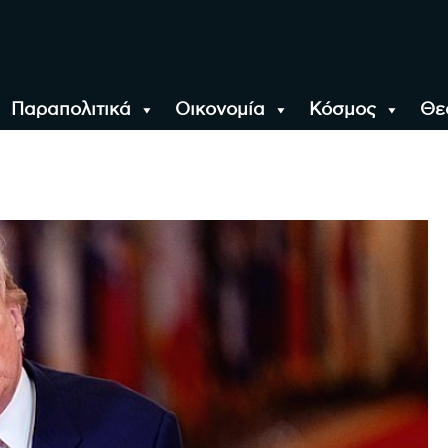
Παραπολιτικά
Οικονομία
Κόσμος
Θε
αλονίκη, την Ελλάδα κ