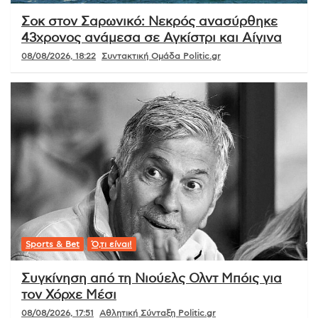
Σοκ στον Σαρωνικό: Νεκρός ανασύρθηκε
43χρονος ανάμεσα σε Αγκίστρι και Αίγινα
08/08/2026, 18:22
Συντακτική Ομάδα Politic.gr
Sports & Bet
Ό,τι είναι!
Συγκίνηση από τη Νιούελς Ολντ Μπόις για
τον Χόρχε Μέσι
08/08/2026, 17:51
Αθλητική Σύνταξη Politic.gr