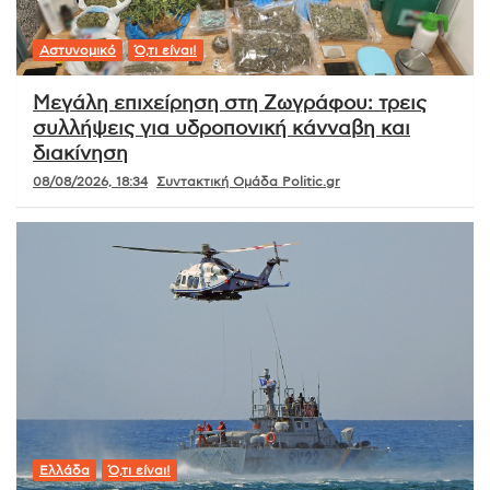
Αστυνομικό
Ό,τι είναι!
Μεγάλη επιχείρηση στη Ζωγράφου: τρεις
συλλήψεις για υδροπονική κάνναβη και
διακίνηση
08/08/2026, 18:34
Συντακτική Ομάδα Politic.gr
Ελλάδα
Ό,τι είναι!