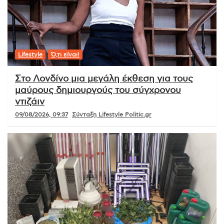
Lifestyle
Ό,τι είναι!
Στο Λονδίνο μια μεγάλη έκθεση για τους
μαύρους δημιουργούς του σύγχρονου
ντιζάιν
09/08/2026, 09:37
Σύνταξη Lifestyle Politic.gr