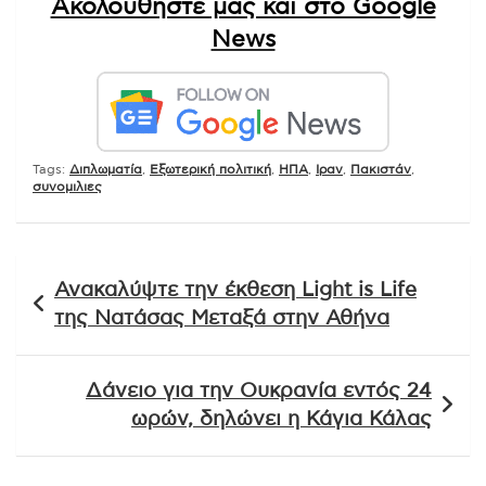
Ακολουθήστε μας και στο Google
News
Tags:
Διπλωματία
,
Εξωτερική πολιτική
,
ΗΠΑ
,
Ιραν
,
Πακιστάν
,
συνομιλιες
Πλοήγηση
Ανακαλύψτε την έκθεση Light is Life
άρθρων
της Νατάσας Μεταξά στην Αθήνα
Δάνειο για την Ουκρανία εντός 24
ωρών, δηλώνει η Κάγια Κάλας