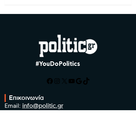
#YouDoPolitics
Facebook
Instagram
X
YouTube
Google
TikTok
Επικοινωνία
Email:
info@politic.gr
Τηλ:
+302310501850
Κιν:
+306986533609