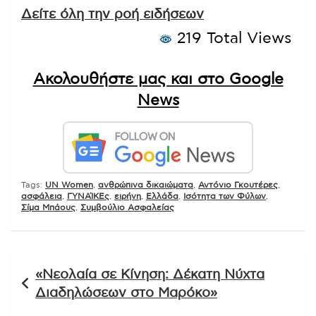
Δείτε όλη την ροή ειδήσεων
219 Total Views
Ακολουθήστε μας και στο Google
News
Tags:
UN Women
,
ανθρώπινα δικαιώματα
,
Αντόνιο Γκουτέρες
,
ασφάλεια
,
ΓΥΝΑΊΚΕς
,
ειρήνη
,
Ελλάδα
,
Ισότητα των Φύλων
,
Σίμα Μπάους
,
Συμβούλιο Ασφαλείας
Πλοήγηση
«Νεολαία σε Κίνηση: Δέκατη Νύχτα
άρθρων
Διαδηλώσεων στο Μαρόκο»