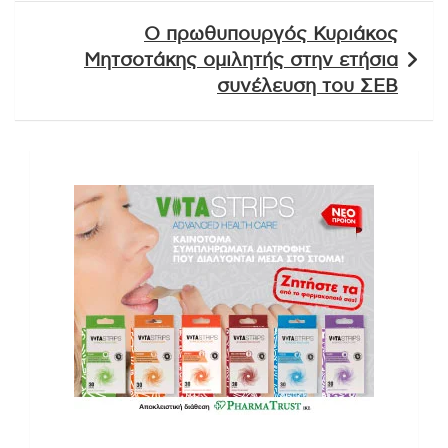
Ο πρωθυπουργός Κυριάκος
Μητσοτάκης ομιλητής στην ετήσια
συνέλευση του ΣΕΒ