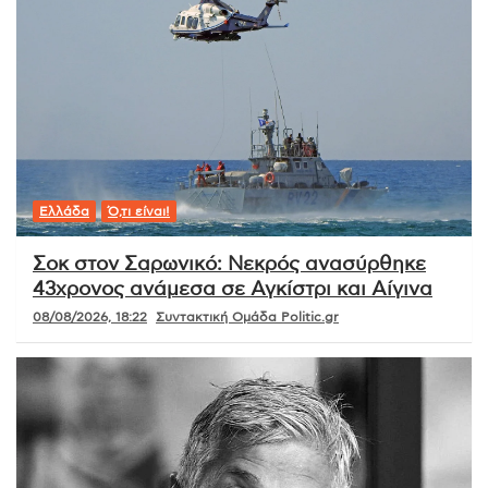
Ελλάδα
Ό,τι είναι!
Σοκ στον Σαρωνικό: Νεκρός ανασύρθηκε
43χρονος ανάμεσα σε Αγκίστρι και Αίγινα
08/08/2026, 18:22
Συντακτική Ομάδα Politic.gr