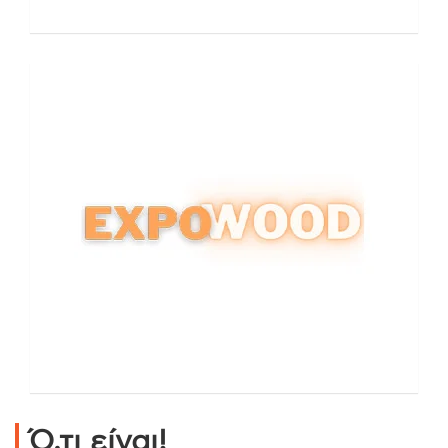
Ό,τι είναι!