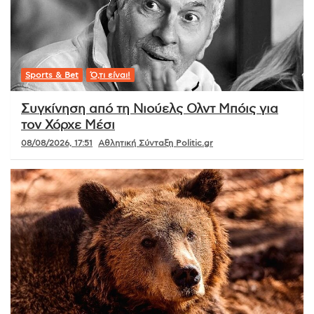
Sports & Bet
Ό,τι είναι!
Συγκίνηση από τη Νιούελς Ολντ Μπόις για
τον Χόρχε Μέσι
08/08/2026, 17:51
Αθλητική Σύνταξη Politic.gr