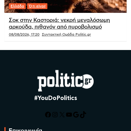
Ελλάδα
Ό,τι είναι!
Σοκ στην Καστοριά: νεκρή μεγαλόσωμη
αρκούδα, πιθανόν από πυροβολισμό
08/08/2026, 17:20
Συντακτική Ομάδα Politic.gr
#YouDoPolitics
Facebook
Instagram
X
YouTube
Google
TikTok