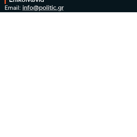
Επικοινωνία
Email:
info@politic.gr
Τηλ:
+302310501850
Κιν:
+306986533609
Πολιτική Απορρήτου
Όροι χρήσης
Πολιτική Cookies
Πολιτική προστασίας προσωπικών
δεδομένων
Συντακτική Ομάδα
Στοιχεία Επιχείρησης