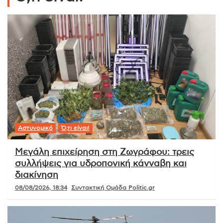
Αστυνομικό
Ό,τι είναι!
Μεγάλη επιχείρηση στη Ζωγράφου: τρεις
συλλήψεις για υδροπονική κάνναβη και
διακίνηση
08/08/2026, 18:34
Συντακτική Ομάδα Politic.gr