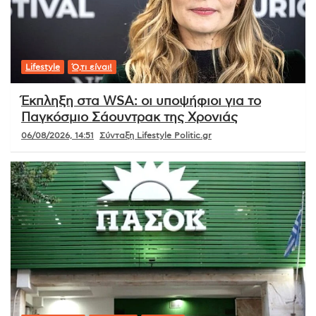
Lifestyle
Ό,τι είναι!
Έκπληξη στα WSA: οι υποψήφιοι για το
Παγκόσμιο Σάουντρακ της Χρονιάς
06/08/2026, 14:51
Σύνταξη Lifestyle Politic.gr