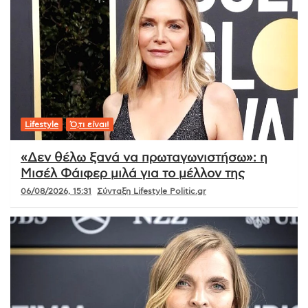
Lifestyle
Ό,τι είναι!
«Δεν θέλω ξανά να πρωταγωνιστήσω»: η
Μισέλ Φάιφερ μιλά για το μέλλον της
06/08/2026, 15:31
Σύνταξη Lifestyle Politic.gr