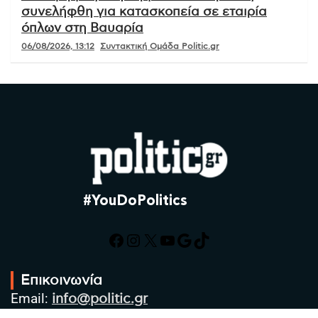
συνελήφθη για κατασκοπεία σε εταιρία
όπλων στη Βαυαρία
06/08/2026, 13:12
Συντακτική Ομάδα Politic.gr
#YouDoPolitics
Facebook
Instagram
X
YouTube
Google
TikTok
Επικοινωνία
Email:
info@politic.gr
Τηλ: