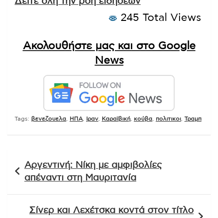
Δείτε όλη την ροή ειδήσεων
245 Total Views
Ακολουθήστε μας και στο Google
News
Tags:
βενεζουελα
,
ΗΠΑ
,
Ιραν
,
Καραϊβική
,
κούβα
,
πολιτικοι
,
Τραμπ
Πλοήγηση
Αργεντινή: Νίκη με αμφιβολίες
άρθρων
απέναντι στη Μαυριτανία
Σίνερ και Λεχέτσκα κοντά στον τίτλο