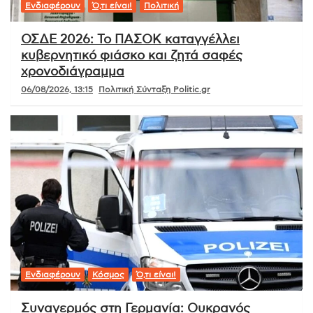
Ενδιαφέρουν
Ό,τι είναι!
Πολιτική
ΟΣΔΕ 2026: Το ΠΑΣΟΚ καταγγέλλει
κυβερνητικό φιάσκο και ζητά σαφές
χρονοδιάγραμμα
06/08/2026, 13:15
Πολιτική Σύνταξη Politic.gr
Ενδιαφέρουν
Κόσμος
Ό,τι είναι!
Συναγερμός στη Γερμανία: Ουκρανός