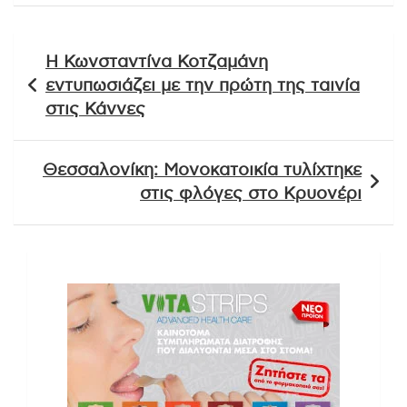
Πλοήγηση
Η Κωνσταντίνα Κοτζαμάνη
άρθρων
εντυπωσιάζει με την πρώτη της ταινία
στις Κάννες
Θεσσαλονίκη: Μονοκατοικία τυλίχτηκε
στις φλόγες στο Κρυονέρι