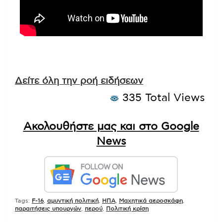
Δείτε όλη την ροή ειδήσεων
335 Total Views
Ακολουθήστε μας και στο Google
News
Tags:
F-16
,
αμυντική πολιτική
,
ΗΠΑ
,
Μαχητικά αεροσκάφη
,
παραιτήσεις υπουργών
,
περού
,
Πολιτική κρίση