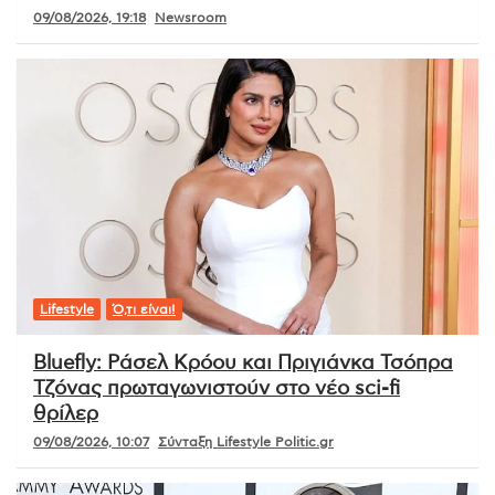
09/08/2026, 19:18
Newsroom
Lifestyle
Ό,τι είναι!
Bluefly: Ράσελ Κρόου και Πριγιάνκα Τσόπρα
Τζόνας πρωταγωνιστούν στο νέο sci-fi
θρίλερ
09/08/2026, 10:07
Σύνταξη Lifestyle Politic.gr