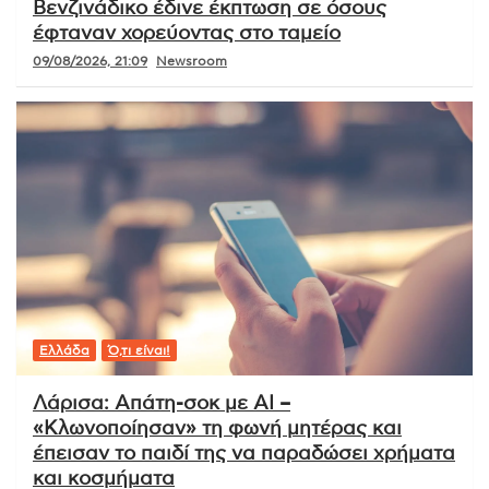
Βενζινάδικο έδινε έκπτωση σε όσους
έφταναν χορεύοντας στο ταμείο
09/08/2026, 21:09
Newsroom
Ελλάδα
Ό,τι είναι!
Λάρισα: Απάτη-σοκ με AI –
«Κλωνοποίησαν» τη φωνή μητέρας και
έπεισαν το παιδί της να παραδώσει χρήματα
και κοσμήματα