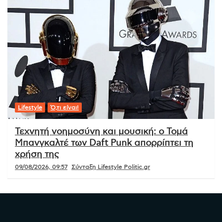
Lifestyle
Ό,τι είναι!
Τεχνητή νοημοσύνη και μουσική: ο Τομά
Μπανγκαλτέ των Daft Punk απορρίπτει τη
χρήση της
09/08/2026, 09:57
Σύνταξη Lifestyle Politic.gr