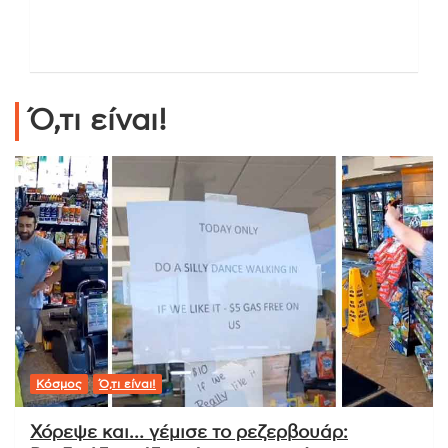
Ό,τι είναι!
Κόσμος
Ό,τι είναι!
Χόρεψε και… γέμισε το ρεζερβουάρ: