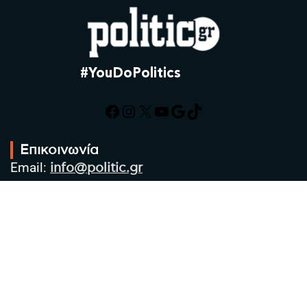
#YouDoPolitics
Facebook
Instagram
X
YouTube
Google
TikTok
Επικοινωνία
Email:
info@politic.gr
Τηλ:
+302310501850
Κιν:
+306986533609
Πολιτική Απορρήτου
Όροι χρήσης
Πολιτική Cookies