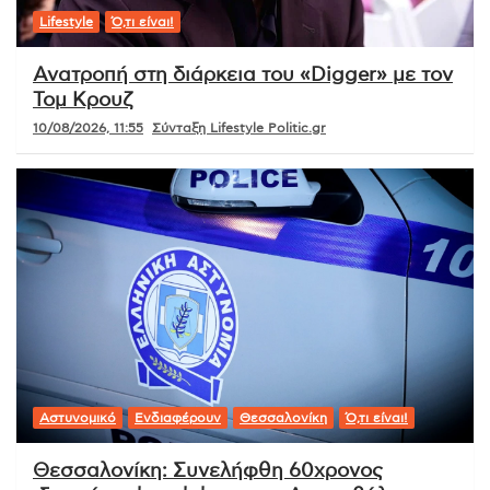
Lifestyle
Ό,τι είναι!
Ανατροπή στη διάρκεια του «Digger» με τον
Τομ Κρουζ
10/08/2026, 11:55
Σύνταξη Lifestyle Politic.gr
Αστυνομικό
Ενδιαφέρουν
Θεσσαλονίκη
Ό,τι είναι!
Θεσσαλονίκη: Συνελήφθη 60χρονος