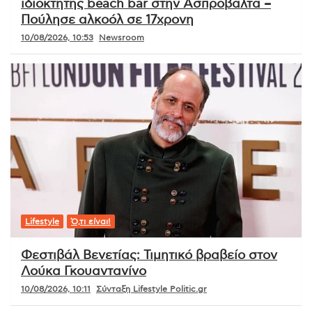
ιδιοκτήτης beach bar στην Ασπροβάλτα –
Πούλησε αλκοόλ σε 17χρονη
10/08/2026, 10:53
Newsroom
Lifestyle
Ό,τι είναι!
Φεστιβάλ Βενετίας: Τιμητικό βραβείο στον
Λούκα Γκουαντανίνο
10/08/2026, 10:11
Σύνταξη Lifestyle Politic.gr