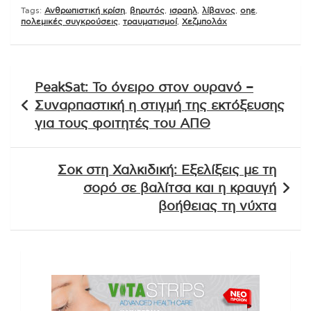
Tags:
Ανθρωπιστική κρίση
,
βηρυτός
,
ισραηλ
,
λίβανος
,
οηε
,
πολεμικές συγκρούσεις
,
τραυματισμοί
,
Χεζμπολάχ
Πλοήγηση
PeakSat: Το όνειρο στον ουρανό –
άρθρων
Συναρπαστική η στιγμή της εκτόξευσης
για τους φοιτητές του ΑΠΘ
Σοκ στη Χαλκιδική: Εξελίξεις με τη
σορό σε βαλίτσα και η κραυγή
βοήθειας τη νύχτα