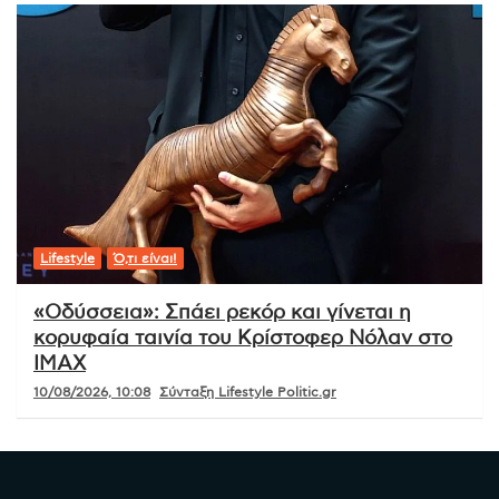
Lifestyle
Ό,τι είναι!
«Οδύσσεια»: Σπάει ρεκόρ και γίνεται η
κορυφαία ταινία του Κρίστοφερ Νόλαν στο
IMAX
10/08/2026, 10:08
Σύνταξη Lifestyle Politic.gr