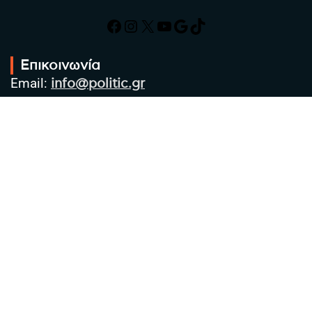
Facebook
Instagram
X
YouTube
Google
TikTok
Επικοινωνία
Email:
info@politic.gr
Τηλ:
+302310501850
Κιν:
+306986533609
Πολιτική Απορρήτου
Όροι χρήσης
Πολιτική Cookies
Πολιτική προστασίας προσωπικών
δεδομένων
Συντακτική Ομάδα