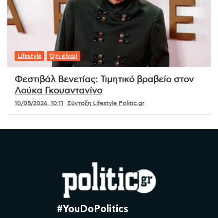
Lifestyle
Ό,τι είναι!
Φεστιβάλ Βενετίας: Τιμητικό βραβείο στον
Λούκα Γκουαντανίνο
10/08/2026, 10:11
Σύνταξη Lifestyle Politic.gr
#YouDoPolitics