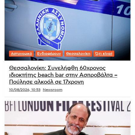
Αστυνομικό
Ενδιαφέρουν
Θεσσαλονίκη
Ό,τι είναι!
Θεσσαλονίκη: Συνελήφθη 60χρονος
ιδιοκτήτης beach bar στην Ασπροβάλτα –
Πούλησε αλκοόλ σε 17χρονη
10/08/2026, 10:53
Newsroom