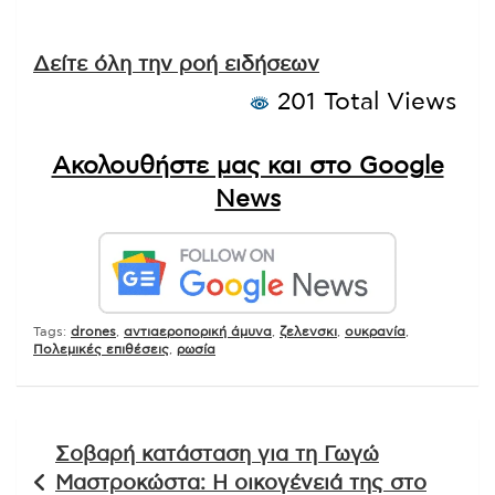
Δείτε όλη την ροή ειδήσεων
201 Total Views
Ακολουθήστε μας και στο Google
News
Tags:
drones
,
αντιαεροπορική άμυνα
,
ζελενσκι
,
ουκρανία
,
Πολεμικές επιθέσεις
,
ρωσία
Πλοήγηση
Σοβαρή κατάσταση για τη Γωγώ
άρθρων
Μαστροκώστα: Η οικογένειά της στο