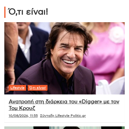
Ό,τι είναι!
Lifestyle
Ό,τι είναι!
Ανατροπή στη διάρκεια του «Digger» με τον
Τομ Κρουζ
10/08/2026, 11:55
Σύνταξη Lifestyle Politic.gr