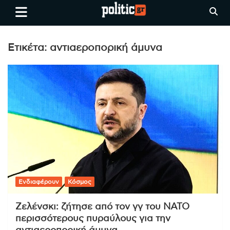
Skip
politic.gr
Ειδήσεις απο τη
to
Θεσσαλονίκη, την Ελλάδα και
content
όλο τον Κόσμο
Ετικέτα:
αντιαεροπορική άμυνα
Ενδιαφέρουν
Κόσμος
Ζελένσκι: ζήτησε από τον γγ του ΝΑΤΟ
περισσότερους πυραύλους για την