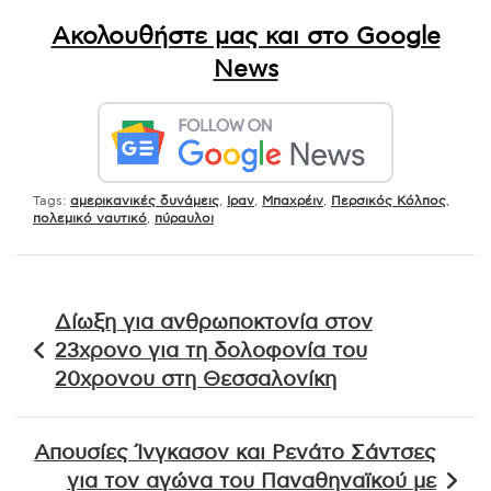
Ακολουθήστε μας και στο Google
News
Tags:
αμερικανικές δυνάμεις
,
Ιραν
,
Μπαχρέιν
,
Περσικός Κόλπος
,
πολεμικό ναυτικό
,
πύραυλοι
Πλοήγηση
Δίωξη για ανθρωποκτονία στον
άρθρων
23χρονο για τη δολοφονία του
20χρονου στη Θεσσαλονίκη
Απουσίες Ίνγκασον και Ρενάτο Σάντσες
για τον αγώνα του Παναθηναϊκού με