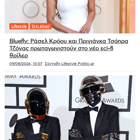
Lifestyle
Ό,τι είναι!
Bluefly: Ράσελ Κρόου και Πριγιάνκα Τσόπρα
Τζόνας πρωταγωνιστούν στο νέο sci-fi
θρίλερ
09/08/2026, 10:07
Σύνταξη Lifestyle Politic.gr