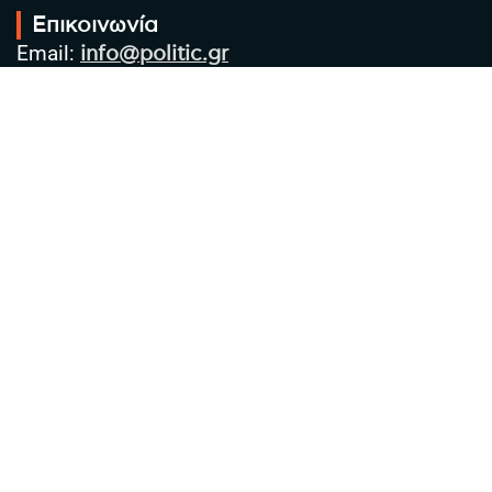
Επικοινωνία
Email:
info@politic.gr
Τηλ:
+302310501850
Κιν:
+306986533609
Πολιτική Απορρήτου
Όροι χρήσης
Πολιτική Cookies
Πολιτική προστασίας προσωπικών
δεδομένων
Συντακτική Ομάδα
Στοιχεία Επιχείρησης