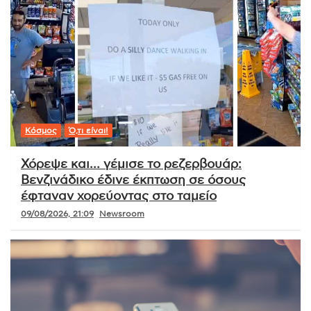
Κόσμος
Ό,τι είναι!
Χόρεψε και… γέμισε το ρεζερβουάρ:
Βενζινάδικο έδινε έκπτωση σε όσους
έφταναν χορεύοντας στο ταμείο
09/08/2026, 21:09
Newsroom