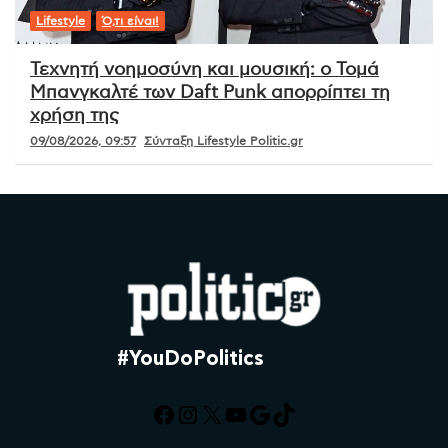
Lifestyle
Ό,τι είναι!
Τεχνητή νοημοσύνη και μουσική: ο Τομά
Μπανγκαλτέ των Daft Punk απορρίπτει τη
χρήση της
09/08/2026, 09:57
Σύνταξη Lifestyle Politic.gr
#YouDoPolitics
Facebook
Instagram
X
YouTube
Google
TikTok