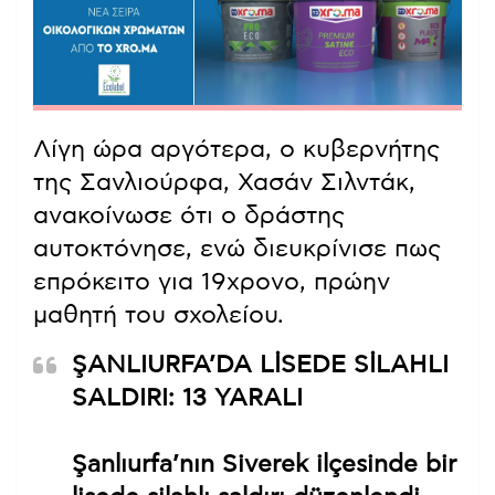
Λίγη ώρα αργότερα, ο κυβερνήτης
της Σανλιούρφα, Χασάν Σιλντάκ,
ανακοίνωσε ότι ο δράστης
αυτοκτόνησε, ενώ διευκρίνισε πως
επρόκειτο για 19χρονο, πρώην
μαθητή του σχολείου.
ŞANLIURFA’DA LİSEDE SİLAHLI
SALDIRI: 13 YARALI
Şanlıurfa’nın Siverek ilçesinde bir