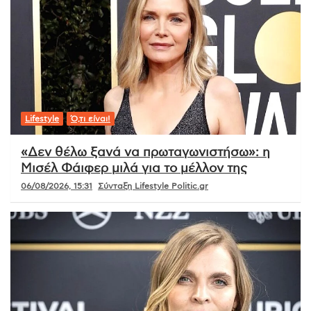
Lifestyle
Ό,τι είναι!
«Δεν θέλω ξανά να πρωταγωνιστήσω»: η
Μισέλ Φάιφερ μιλά για το μέλλον της
06/08/2026, 15:31
Σύνταξη Lifestyle Politic.gr