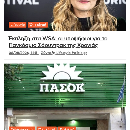
Lifestyle
Ό,τι είναι!
Έκπληξη στα WSA: οι υποψήφιοι για το
Παγκόσμιο Σάουντρακ της Χρονιάς
06/08/2026, 14:51
Σύνταξη Lifestyle Politic.gr
Ενδιαφέρουν
Ό,τι είναι!
Πολιτική