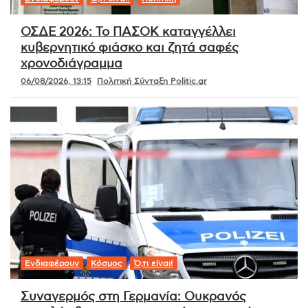
ΟΣΔΕ 2026: Το ΠΑΣΟΚ καταγγέλλει
κυβερνητικό φιάσκο και ζητά σαφές
χρονοδιάγραμμα
06/08/2026, 13:15
Πολιτική Σύνταξη Politic.gr
Ενδιαφέρουν
Κόσμος
Ό,τι είναι!
Συναγερμός στη Γερμανία: Ουκρανός