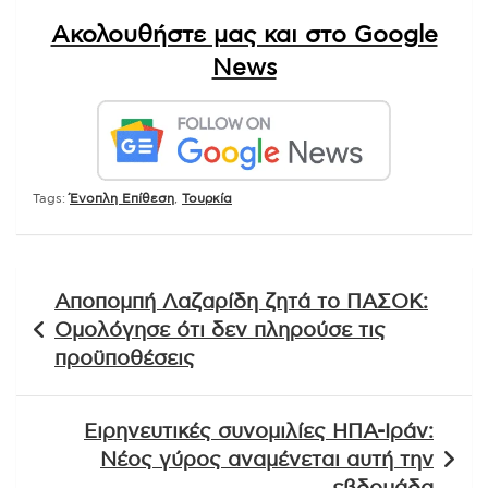
Ακολουθήστε μας και στο Google
News
Tags:
Ένοπλη Επίθεση
,
Τουρκία
Πλοήγηση
Αποπομπή Λαζαρίδη ζητά το ΠΑΣΟΚ:
άρθρων
Ομολόγησε ότι δεν πληρούσε τις
προϋποθέσεις
Ειρηνευτικές συνομιλίες ΗΠΑ-Ιράν:
Νέος γύρος αναμένεται αυτή την