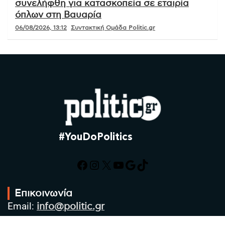
συνελήφθη για κατασκοπεία σε εταιρία
όπλων στη Βαυαρία
06/08/2026, 13:12
Συντακτική Ομάδα Politic.gr
#YouDoPolitics
Facebook
Instagram
X
YouTube
Google
TikTok
Επικοινωνία
Email:
info@politic.gr
Τηλ:
+302310501850