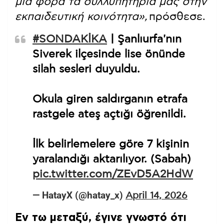
μια φορά τα συλλυπητήριά μας στην
εκπαιδευτική κοινότητα»,
πρόσθεσε.
#SONDAKİKA
| Şanlıurfa'nın
Siverek ilçesinde lise önünde
silah sesleri duyuldu.
Okula giren saldırganın etrafa
rastgele ateş açtığı öğrenildi.
İlk belirlemelere göre 7 kişinin
yaralandığı aktarılıyor. (Sabah)
pic.twitter.com/ZEvD5A2HdW
— HatayX (@hatay_x)
April 14, 2026
Εν τω μεταξύ, έγινε γνωστό ότι