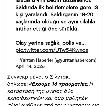
lisede silahlı saldırı düzenlendi.
Saldırıda ilk belirlemelere göre 13
kişi yaralandı. Saldırganın 18-20
yaşlarında olduğu ve aynı silahla
intihar ettiği öne sürüldü.
Olay yerine sağlık, polis ve…
pic.twitter.com/UTw54Kwxoa
— Yurttan Haberler (@yurttanhabercom)
April 14, 2026
Συγκεκριμένα, ο Σιλντάκ,
δήλωσε:
«
Έχουμε 16 τραυματίες.
Η
κατάσταση της υγείας δύο
εκπαιδευτικών και δύο μαθητών
αξιολογήθηκε από τους γιατρούς ως