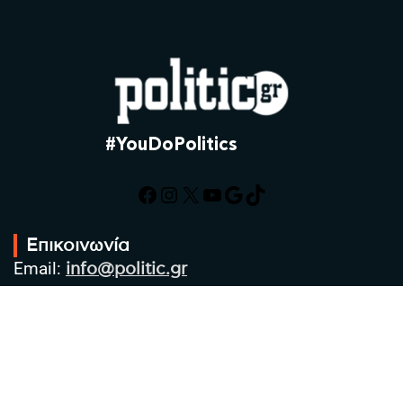
#YouDoPolitics
Facebook
Instagram
X
YouTube
Google
TikTok
Επικοινωνία
Email:
info@politic.gr
Τηλ:
+302310501850
Κιν:
+306986533609
Πολιτική Απορρήτου
Όροι χρήσης