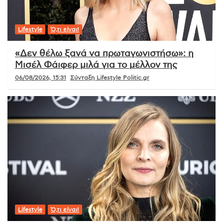
Lifestyle
Ό,τι είναι!
«Δεν θέλω ξανά να πρωταγωνιστήσω»: η
Μισέλ Φάιφερ μιλά για το μέλλον της
06/08/2026, 15:31
Σύνταξη Lifestyle Politic.gr
Lifestyle
Ό,τι είναι!