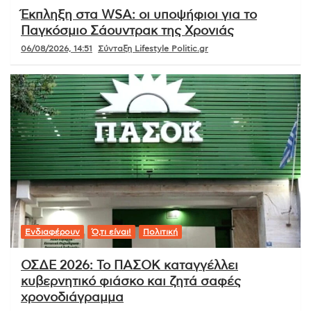
Έκπληξη στα WSA: οι υποψήφιοι για το
Παγκόσμιο Σάουντρακ της Χρονιάς
06/08/2026, 14:51
Σύνταξη Lifestyle Politic.gr
Ενδιαφέρουν
Ό,τι είναι!
Πολιτική
ΟΣΔΕ 2026: Το ΠΑΣΟΚ καταγγέλλει
κυβερνητικό φιάσκο και ζητά σαφές
χρονοδιάγραμμα