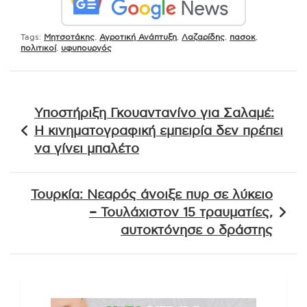
Tags:
Mητσοτάκης
,
Αγροτική Ανάπτυξη
,
Λαζαρίδης
,
πασοκ
,
πολιτικοί
,
υφυπουργός
Πλοήγηση
Υποστήριξη Γκουαντανίνο για Σαλαμέ:
άρθρων
Η κινηματογραφική εμπειρία δεν πρέπει
να γίνει μπαλέτο
Τουρκία: Νεαρός άνοιξε πυρ σε λύκειο
– Τουλάχιστον 15 τραυματίες,
αυτοκτόνησε ο δράστης