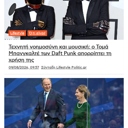
Lifestyle
Ό,τι είναι!
Τεχνητή νοημοσύνη και μουσική: ο Τομά
Μπανγκαλτέ των Daft Punk απορρίπτει τη
χρήση της
09/08/2026, 09:57
Σύνταξη Lifestyle Politic.gr