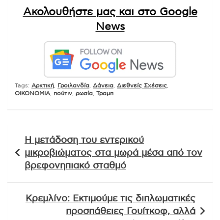
Ακολουθήστε μας και στο Google
News
Tags:
Αρκτική
,
Γροιλανδία
,
Δάνεια
,
Διεθνείς Σχέσεις
,
ΟΙΚΟΝΟΜΙΑ
,
πούτιν
,
ρωσία
,
Τραμπ
Πλοήγηση
Η μετάδοση του εντερικού
άρθρων
μικροβιώματος στα μωρά μέσα από τον
βρεφονηπιακό σταθμό
Κρεμλίνο: Εκτιμούμε τις διπλωματικές
προσπάθειες Γουίτκοφ, αλλά