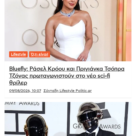
Lifestyle
Ό,τι είναι!
Bluefly: Ράσελ Κρόου και Πριγιάνκα Τσόπρα
Τζόνας πρωταγωνιστούν στο νέο sci-fi
θρίλερ
09/08/2026, 10:07
Σύνταξη Lifestyle Politic.gr