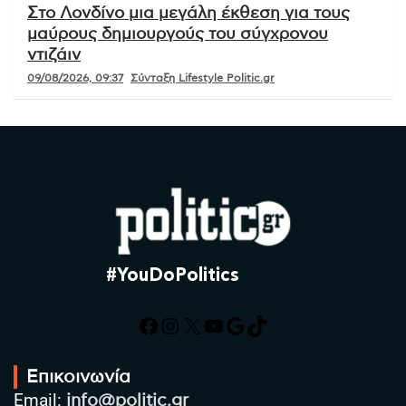
Στο Λονδίνο μια μεγάλη έκθεση για τους
μαύρους δημιουργούς του σύγχρονου
ντιζάιν
09/08/2026, 09:37
Σύνταξη Lifestyle Politic.gr
#YouDoPolitics
Facebook
Instagram
X
YouTube
Google
TikTok
Επικοινωνία
Email:
info@politic.gr