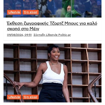
Lifestyle
Ό,τι είναι!
Έκθεση ζωγραφικής Τζορτζ Μπους για καλό
σκοπό στο Μέιν
09/08/2026, 09:51
Σύνταξη Lifestyle Politic.gr
Lifestyle
Ό,τι είναι!