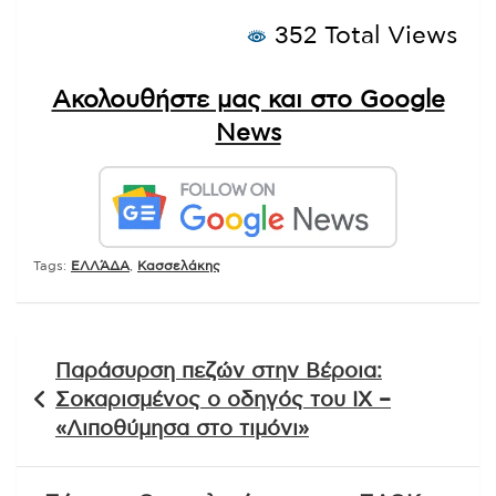
352 Total Views
Ακολουθήστε μας και στο Google
News
Tags:
ΕΛΛΆΔΑ
,
Κασσελάκης
Πλοήγηση
Παράσυρση πεζών στην Βέροια:
άρθρων
Σοκαρισμένος ο οδηγός του ΙΧ –
«Λιποθύμησα στο τιμόνι»