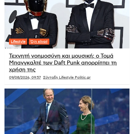
Lifestyle
Ό,τι είναι!
Τεχνητή νοημοσύνη και μουσική: ο Τομά
Μπανγκαλτέ των Daft Punk απορρίπτει τη
χρήση της
09/08/2026, 09:57
Σύνταξη Lifestyle Politic.gr