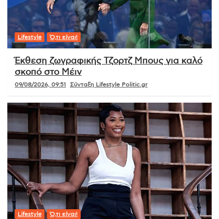
Lifestyle
Ό,τι είναι!
Έκθεση ζωγραφικής Τζορτζ Μπους για καλό
σκοπό στο Μέιν
09/08/2026, 09:51
Σύνταξη Lifestyle Politic.gr
Lifestyle
Ό,τι είναι!