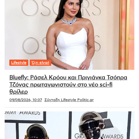
Lifestyle
Ό,τι είναι!
Bluefly: Ράσελ Κρόου και Πριγιάνκα Τσόπρα
Τζόνας πρωταγωνιστούν στο νέο sci-fi
θρίλερ
09/08/2026, 10:07
Σύνταξη Lifestyle Politic.gr