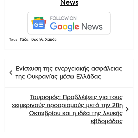
News
Tags:
Γάζα
,
Ισραήλ
,
Χαμάς
Πλοήγηση
Ενίσχυση της ενεργειακής ασφάλειας
άρθρων
της Ουκρανίας μέσω Ελλάδας
Τουρισμός: Προβλέψεις για τους
χειμερινούς προορισμούς μετά την 28η
Οκτωβρίου και η ιδέα της λευκής
εβδομάδας