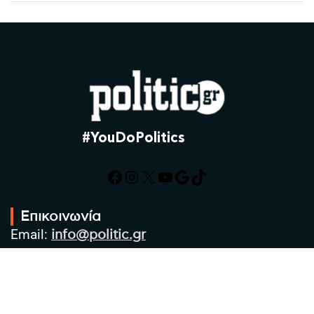
#YouDoPolitics
Facebook
Instagram
X
YouTube
Google
TikTok
Επικοινωνία
Email:
info@politic.gr
Τηλ:
+302310501850
Κιν:
+306986533609
Πολιτική Απορρήτου