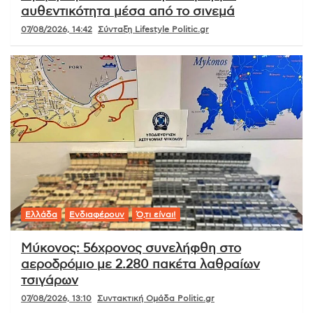
αυθεντικότητα μέσα από το σινεμά
07/08/2026, 14:42
Σύνταξη Lifestyle Politic.gr
Ελλάδα
Ενδιαφέρουν
Ό,τι είναι!
Μύκονος: 56χρονος συνελήφθη στο
αεροδρόμιο με 2.280 πακέτα λαθραίων
τσιγάρων
07/08/2026, 13:10
Συντακτική Ομάδα Politic.gr