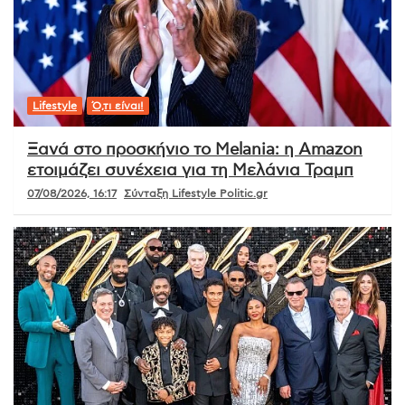
Lifestyle
Ό,τι είναι!
Ξανά στο προσκήνιο το Melania: η Amazon
ετοιμάζει συνέχεια για τη Μελάνια Τραμπ
07/08/2026, 16:17
Σύνταξη Lifestyle Politic.gr