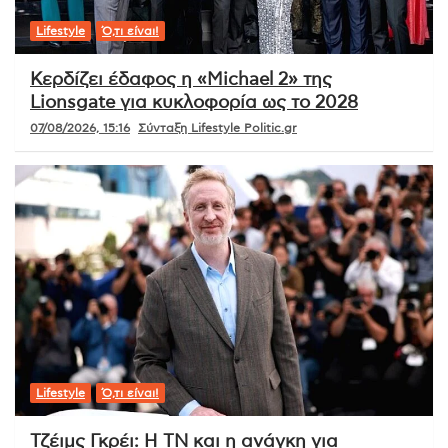
Lifestyle
Ό,τι είναι!
Κερδίζει έδαφος η «Michael 2» της
Lionsgate για κυκλοφορία ως το 2028
07/08/2026, 15:16
Σύνταξη Lifestyle Politic.gr
Lifestyle
Ό,τι είναι!
Τζέιμς Γκρέι: Η ΤΝ και η ανάγκη για