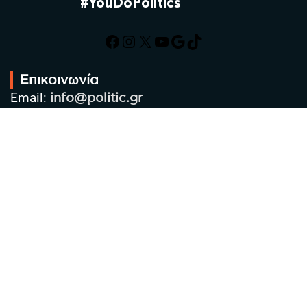
#YouDoPolitics
Facebook
Instagram
X
YouTube
Google
TikTok
Επικοινωνία
Email:
info@politic.gr
Τηλ:
+302310501850
Κιν:
+306986533609
Πολιτική Απορρήτου
Όροι χρήσης
Πολιτική Cookies
Πολιτική προστασίας προσωπικών
δεδομένων
Συντακτική Ομάδα