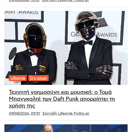
Lifestyle
Ό,τι είναι!
Τεχνητή νοημοσύνη και μουσική: ο Τομά
Μπανγκαλτέ των Daft Punk απορρίπτει τη
χρήση της
09/08/2026, 09:57
Σύνταξη Lifestyle Politic.gr