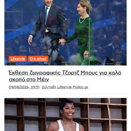
Lifestyle
Ό,τι είναι!
Έκθεση ζωγραφικής Τζορτζ Μπους για καλό
σκοπό στο Μέιν
09/08/2026, 09:51
Σύνταξη Lifestyle Politic.gr