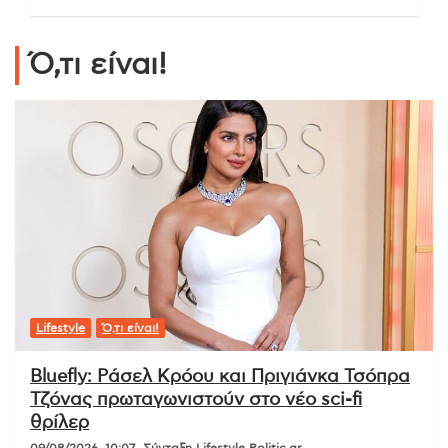
Ό,τι είναι!
Lifestyle
Ό,τι είναι!
Bluefly: Ράσελ Κρόου και Πριγιάνκα Τσόπρα
Τζόνας πρωταγωνιστούν στο νέο sci-fi
θρίλερ
09/08/2026, 10:07
Σύνταξη Lifestyle Politic.gr