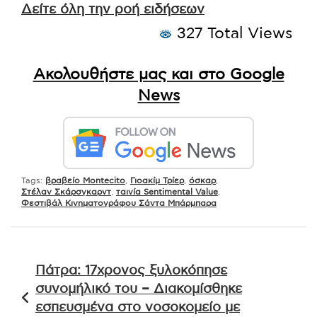
Δείτε όλη την ροή ειδήσεων
327 Total Views
Ακολουθήστε μας και στο Google
News
Tags:
βραβείο Montecito
,
Γιοακίμ Τρίερ
,
όσκαρ
,
Στέλαν Σκάρσγκαρντ
,
ταινία Sentimental Value
,
Φεστιβάλ Κινηματογράφου Σάντα Μπάρμπαρα
Πλοήγηση
Πάτρα: 17χρονος ξυλοκόπησε
άρθρων
συνομήλικό του – Διακομίσθηκε
εσπευσμένα στο νοσοκομείο με