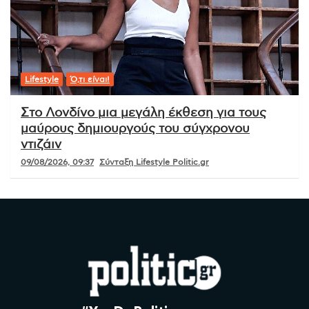
Lifestyle
Ό,τι είναι!
Στο Λονδίνο μια μεγάλη έκθεση για τους
μαύρους δημιουργούς του σύγχρονου
ντιζάιν
09/08/2026, 09:37
Σύνταξη Lifestyle Politic.gr