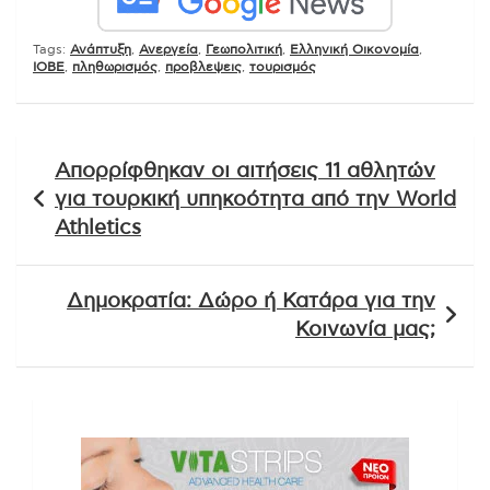
Tags:
Ανάπτυξη
,
Ανεργεία
,
Γεωπολιτική
,
Ελληνική Οικονομία
,
ΙΟΒΕ
,
πληθωρισμός
,
προβλεψεις
,
τουρισμός
Πλοήγηση
Απορρίφθηκαν οι αιτήσεις 11 αθλητών
άρθρων
για τουρκική υπηκοότητα από την World
Athletics
Δημοκρατία: Δώρο ή Κατάρα για την
Κοινωνία μας;