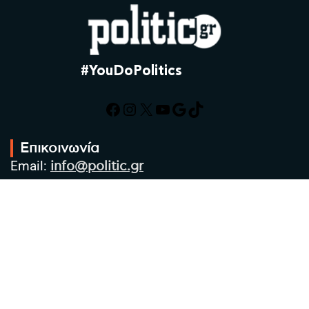
#YouDoPolitics
Facebook
Instagram
X
YouTube
Google
TikTok
Επικοινωνία
Email:
info@politic.gr
Τηλ:
+302310501850
Κιν:
+306986533609
Πολιτική Απορρήτου
Όροι χρήσης
Πολιτική Cookies