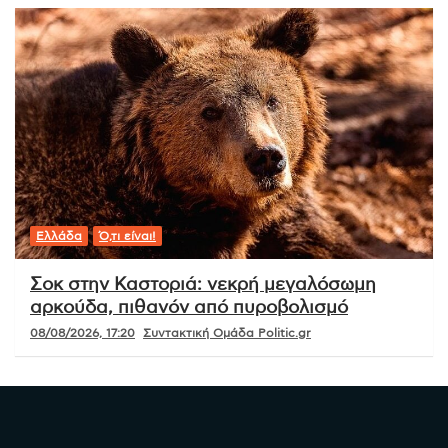
Ελλάδα
Ό,τι είναι!
Σοκ στην Καστοριά: νεκρή μεγαλόσωμη
αρκούδα, πιθανόν από πυροβολισμό
08/08/2026, 17:20
Συντακτική Ομάδα Politic.gr