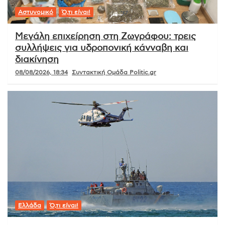
Αστυνομικό
Ό,τι είναι!
Μεγάλη επιχείρηση στη Ζωγράφου: τρεις
συλλήψεις για υδροπονική κάνναβη και
διακίνηση
08/08/2026, 18:34
Συντακτική Ομάδα Politic.gr
Ελλάδα
Ό,τι είναι!