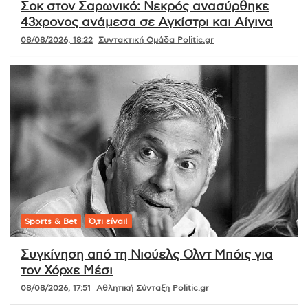
Σοκ στον Σαρωνικό: Νεκρός ανασύρθηκε
43χρονος ανάμεσα σε Αγκίστρι και Αίγινα
08/08/2026, 18:22
Συντακτική Ομάδα Politic.gr
Sports & Bet
Ό,τι είναι!
Συγκίνηση από τη Νιούελς Ολντ Μπόις για
τον Χόρχε Μέσι
08/08/2026, 17:51
Αθλητική Σύνταξη Politic.gr