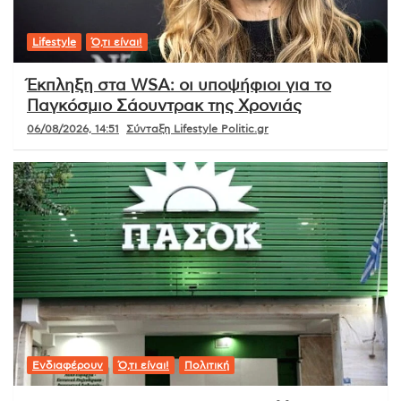
Lifestyle
Ό,τι είναι!
Έκπληξη στα WSA: οι υποψήφιοι για το
Παγκόσμιο Σάουντρακ της Χρονιάς
06/08/2026, 14:51
Σύνταξη Lifestyle Politic.gr
Ενδιαφέρουν
Ό,τι είναι!
Πολιτική