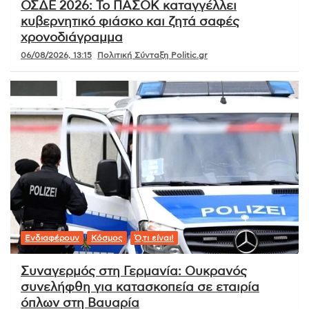
ΟΣΔΕ 2026: Το ΠΑΣΟΚ καταγγέλλει
κυβερνητικό φιάσκο και ζητά σαφές
χρονοδιάγραμμα
06/08/2026, 13:15
Πολιτική Σύνταξη Politic.gr
Ενδιαφέρουν
Κόσμος
Ό,τι είναι!
Συναγερμός στη Γερμανία: Ουκρανός
συνελήφθη για κατασκοπεία σε εταιρία
όπλων στη Βαυαρία