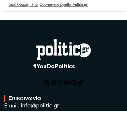
06/08/2026, 13:12
Συντακτική Ομάδα Politic.gr
#YouDoPolitics
Facebook
Instagram
X
YouTube
Google
TikTok
Επικοινωνία
Email:
info@politic.gr
Τηλ:
+302310501850
Κιν:
+306986533609