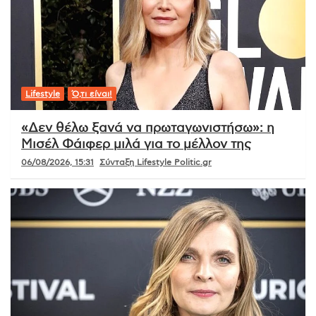
Lifestyle
Ό,τι είναι!
«Δεν θέλω ξανά να πρωταγωνιστήσω»: η
Μισέλ Φάιφερ μιλά για το μέλλον της
06/08/2026, 15:31
Σύνταξη Lifestyle Politic.gr