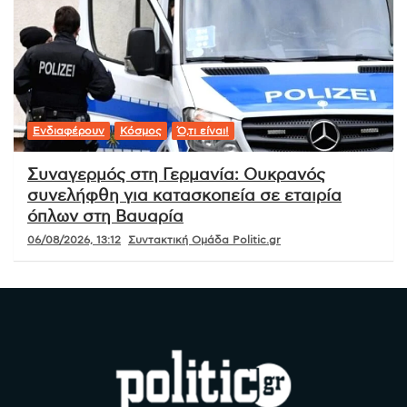
Ενδιαφέρουν
Κόσμος
Ό,τι είναι!
Συναγερμός στη Γερμανία: Ουκρανός
συνελήφθη για κατασκοπεία σε εταιρία
όπλων στη Βαυαρία
06/08/2026, 13:12
Συντακτική Ομάδα Politic.gr