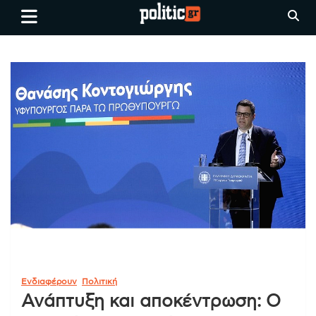
Skip
politic.gr
Ειδήσεις απο τη
to
Θεσσαλονίκη, την Ελλάδα και
content
όλο τον Κόσμο
Ενδιαφέρουν
Πολιτική
Ανάπτυξη και αποκέντρωση: Ο