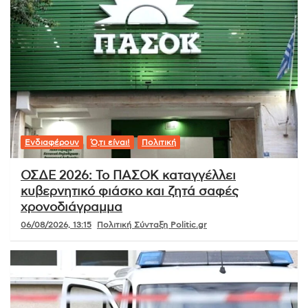
Ενδιαφέρουν
Ό,τι είναι!
Πολιτική
ΟΣΔΕ 2026: Το ΠΑΣΟΚ καταγγέλλει
κυβερνητικό φιάσκο και ζητά σαφές
χρονοδιάγραμμα
06/08/2026, 13:15
Πολιτική Σύνταξη Politic.gr