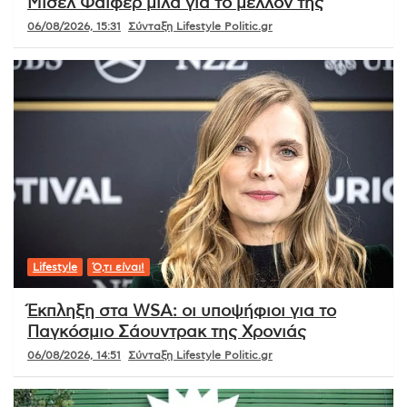
Μισέλ Φάιφερ μιλά για το μέλλον της
06/08/2026, 15:31
Σύνταξη Lifestyle Politic.gr
Lifestyle
Ό,τι είναι!
Έκπληξη στα WSA: οι υποψήφιοι για το
Παγκόσμιο Σάουντρακ της Χρονιάς
06/08/2026, 14:51
Σύνταξη Lifestyle Politic.gr