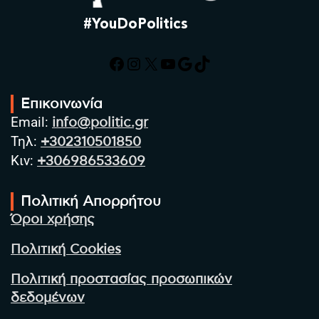
#YouDoPolitics
Facebook
Instagram
X
YouTube
Google
TikTok
Επικοινωνία
Email:
info@politic.gr
Τηλ:
+302310501850
Κιν:
+306986533609
Πολιτική Απορρήτου
Όροι χρήσης
Πολιτική Cookies
Πολιτική προστασίας προσωπικών
δεδομένων