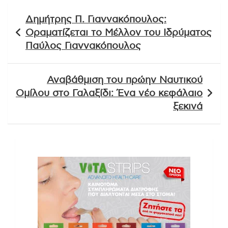
Πλοήγηση
Δημήτρης Π. Γιαννακόπουλος:
άρθρων
Οραματίζεται το Μέλλον του Ιδρύματος
Παύλος Γιαννακόπουλος
Αναβάθμιση του πρώην Ναυτικού
Ομίλου στο Γαλαξίδι: Ένα νέο κεφάλαιο
ξεκινά