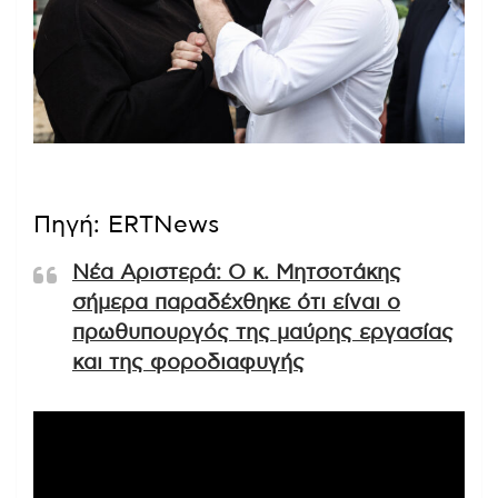
(ΣΤΕΦΑΝΟΣ ΡΑΠΑΝΗΣ/EUROKINISSI)
Πηγή: ERTNews
Νέα Αριστερά: Ο κ. Μητσοτάκης
σήμερα παραδέχθηκε ότι είναι ο
πρωθυπουργός της μαύρης εργασίας
και της φοροδιαφυγής