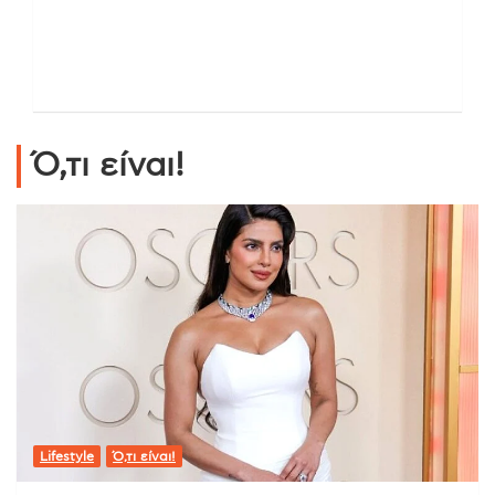
Ό,τι είναι!
Lifestyle
Ό,τι είναι!