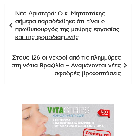
Πλοήγηση
Νέα Αριστερά: Ο κ. Μητσοτάκης
άρθρων
σήμερα παραδέχθηκε ότι είναι ο
πρωθυπουργός της μαύρης εργασίας
και της φοροδιαφυγής
Στους 126 οι νεκροί από τις πλημμύρες
στη νότια Βραζιλία – Αναμένονται νέες
σφοδρές βροχοπτώσεις