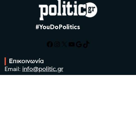
#YouDoPolitics
Facebook
Instagram
X
YouTube
Google
TikTok
Επικοινωνία
Email:
info@politic.gr
Τηλ:
+302310501850
Κιν:
+306986533609
Πολιτική Απορρήτου
Όροι χρήσης
Πολιτική Cookies