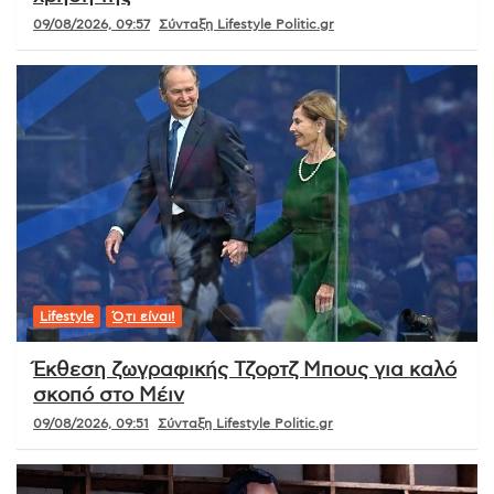
09/08/2026, 09:57
Σύνταξη Lifestyle Politic.gr
Lifestyle
Ό,τι είναι!
Έκθεση ζωγραφικής Τζορτζ Μπους για καλό
σκοπό στο Μέιν
09/08/2026, 09:51
Σύνταξη Lifestyle Politic.gr