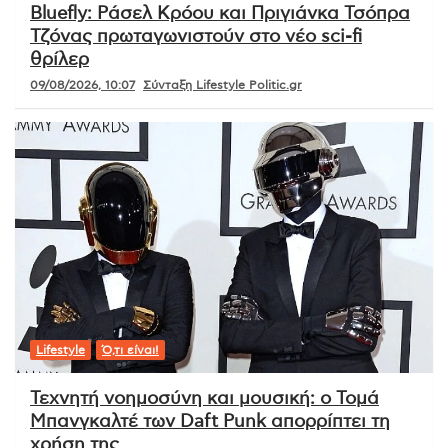
Bluefly: Ράσελ Κρόου και Πριγιάνκα Τσόπρα
Τζόνας πρωταγωνιστούν στο νέο sci-fi
θρίλερ
09/08/2026, 10:07
Σύνταξη Lifestyle Politic.gr
Lifestyle
Ό,τι είναι!
Τεχνητή νοημοσύνη και μουσική: ο Τομά
Μπανγκαλτέ των Daft Punk απορρίπτει τη
χρήση της