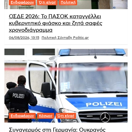
Ενδιαφέρουν
Ό,τι είναι!
Πολιτική
ΟΣΔΕ 2026: Το ΠΑΣΟΚ καταγγέλλει
κυβερνητικό φιάσκο και ζητά σαφές
χρονοδιάγραμμα
06/08/2026, 13:15
Πολιτική Σύνταξη Politic.gr
Ενδιαφέρουν
Κόσμος
Ό,τι είναι!
Συναγερμός στη Γερμανία: Ουκρανός