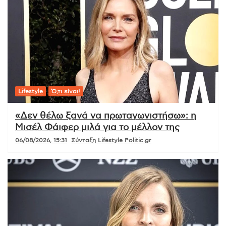
Lifestyle
Ό,τι είναι!
«Δεν θέλω ξανά να πρωταγωνιστήσω»: η
Μισέλ Φάιφερ μιλά για το μέλλον της
06/08/2026, 15:31
Σύνταξη Lifestyle Politic.gr