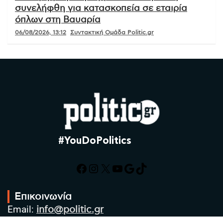
συνελήφθη για κατασκοπεία σε εταιρία
όπλων στη Βαυαρία
06/08/2026, 13:12
Συντακτική Ομάδα Politic.gr
#YouDoPolitics
Facebook
Instagram
X
YouTube
Google
TikTok
Επικοινωνία
Email:
info@politic.gr
Τηλ: