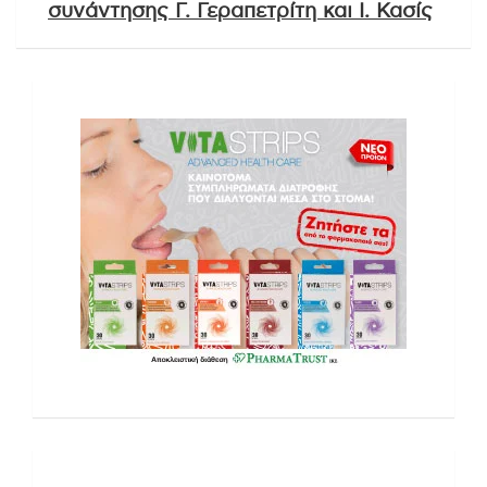
συνάντησης Γ. Γεραπετρίτη και Ι. Κασίς