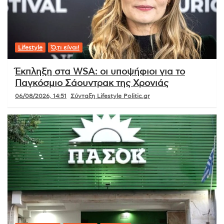
Lifestyle
Ό,τι είναι!
Έκπληξη στα WSA: οι υποψήφιοι για το
Παγκόσμιο Σάουντρακ της Χρονιάς
06/08/2026, 14:51
Σύνταξη Lifestyle Politic.gr