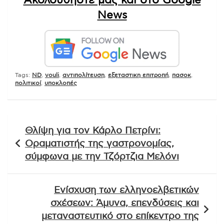
Ακολουθήστε μας και στο Google
News
Tags:
ND
,
vouli
,
αντιπολίτευση
,
εξεταστικη επιτροπή
,
πασοκ
,
πολιτικοί
,
υποκλοπές
Πλοήγηση
Θλίψη για τον Κάρλο Πετρίνι:
άρθρων
Οραματιστής της γαστρονομίας,
σύμφωνα με την Τζόρτζια Μελόνι
Ενίσχυση των ελληνοελβετικών
σχέσεων: Άμυνα, επενδύσεις και
μεταναστευτικό στο επίκεντρο της