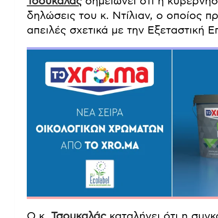
Τσουκαλάς
σημειώνει ότι η κυβέρνησ
δηλώσεις του κ. Ντίλιαν, ο οποίος π
απειλές σχετικά με την Εξεταστική Ε
Ο κ.
Τσουκαλάς
καταλήγει ότι η συγ