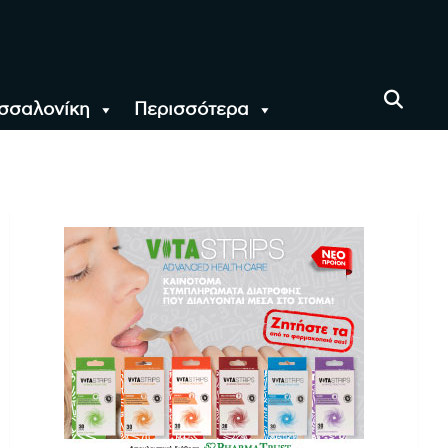
σσαλονίκη
Περισσότερα
αι όλο τον Κόσμο