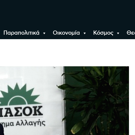
Παραπολιτικά
Οικονομία
Κόσμος
Θε
αλονίκη, την Ελλάδα κ