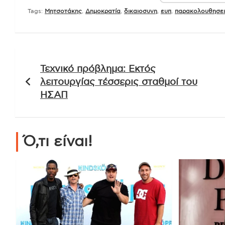
Tags:
Mητσοτάκης
,
Δημοκρατία
,
δικαιοσυνη
,
ευπ
,
παρακολουθησει
Πλοήγηση
Τεχνικό πρόβλημα: Εκτός
άρθρων
λειτουργίας τέσσερις σταθμοί του
ΗΣΑΠ
Ό,τι είναι!