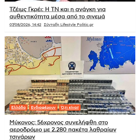
Τζέιμς Γκρέι: Η ΤΝ και η ανάγκη για
αυθεντικότητα μέσα από το σινεμά
07/08/2026, 14:42
Σύνταξη Lifestyle Politic.gr
Ελλάδα
Ενδιαφέρουν
Ό,τι είναι!
Μύκονος: 56χρονος συνελήφθη στο
αεροδρόμιο με 2.280 πακέτα λαθραίων
τσιγάρων