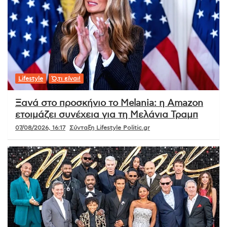
Lifestyle
Ό,τι είναι!
Ξανά στο προσκήνιο το Melania: η Amazon
ετοιμάζει συνέχεια για τη Μελάνια Τραμπ
07/08/2026, 16:17
Σύνταξη Lifestyle Politic.gr