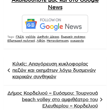
Ακολουθήστε μας και στο Google
News
Tags:
ΓΆΖΑ
,
γαλλία
,
Διεθνές Δίκαιο
,
διμερείς σχέσεις
,
Εξωτερική πολιτική
,
Λίβύη
,
Μετανάστευση
,
ουκρανία
Πλοήγηση
Κιλκίς: Απαγόρευση κυκλοφορίας
άρθρων
πεζών και οχημάτων λόγω δυσμενών
καιρικών συνθηκών
Δήμος Κορδελιού – Ευόσμου: Τουρνουά
beach volley στο αμφιθέατρο του
Ελευθερίου – Κορδελιού