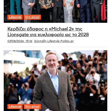
Lifestyle
Ό,τι είναι!
Κερδίζει έδαφος η «Michael 2» της
Lionsgate για κυκλοφορία ως το 2028
07/08/2026, 15:16
Σύνταξη Lifestyle Politic.gr
Lifestyle
Ό,τι είναι!