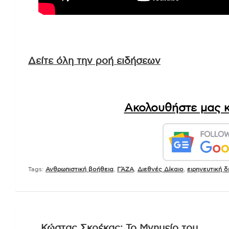
Δείτε όλη την ροή ειδήσεων
Ακολουθήστε μας κ
Tags:
Ανθρωπιστική βοήθεια
,
ΓΆΖΑ
,
Διεθνές Δίκαιο
,
ειρηνευτική δ
Πλοήγηση
Κώστας Σκρέκας: Το Μνημείο του