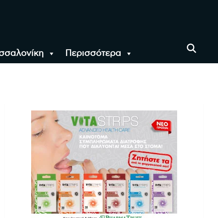
σσαλονίκη
Περισσότερα
αι όλο τον Κόσμο