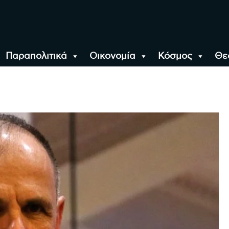
Παραπολιτικά
Οικονομία
Κόσμος
Θε
αλονίκη, την Ελλάδα κ