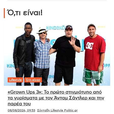
Ό,τι είναι!
Lifestyle
Ό,τι είναι!
«Grown Ups 3»: Το πρώτο στιγμιότυπο από
τα γυρίσματα με τον Άνταμ Σάντλερ και την
παρέα του
08/08/2026, 09:53
Σύνταξη Lifestyle Politic.gr