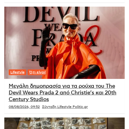
Lifestyle
Ό,τι είναι!
Μεγάλη δημοπρασία για τα ρούχα του The
Devil Wears Prada 2 από Christie’s και 20th
Century Studios
08/08/2026, 09:52
Σύνταξη Lifestyle Politic.gr