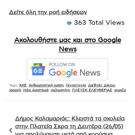
Δείτε όλη την ροή ειδήσεων
363 Total Views
Ακολουθήστε μας και στο Google
News
Tags:
KKE
,
Ανθρωπιστική κρίση
,
Γενοκτονία
,
Διεθνές Δίκαιο
,
ισραηλ
,
Νέα Αριστερά
,
παλαιστίνη
,
ΠΛΕΥΣΗ ΕΛΕΥΘΕΡΙΑΣ
,
συριζα
Πλοήγηση
Δήμος Καλαμαριάς: Κλειστά τα σχολεία
άρθρων
στην Πλατεία Σκρα τη Δευτέρα (26/05)
για απολύμανση μετά από κρούσμα