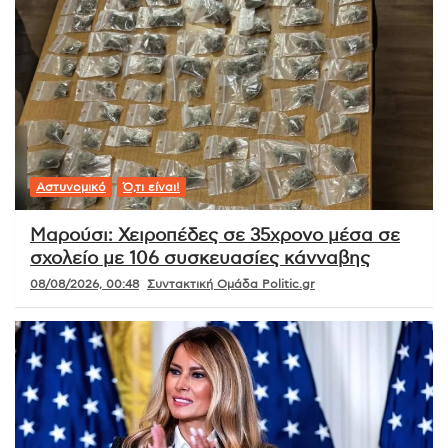
Αστυνομικό
Ό,τι είναι!
Μαρούσι: Χειροπέδες σε 35χρονο μέσα σε
σχολείο με 106 συσκευασίες κάνναβης
08/08/2026, 00:48
Συντακτική Ομάδα Politic.gr