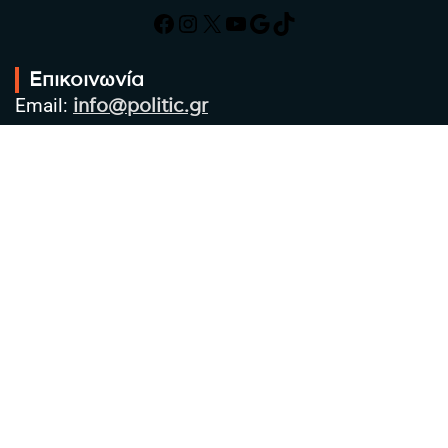
Facebook
Instagram
X
YouTube
Google
TikTok
Επικοινωνία
Email:
info@politic.gr
Τηλ:
+302310501850
Κιν:
+306986533609
Πολιτική Απορρήτου
Όροι χρήσης
Πολιτική Cookies
Πολιτική προστασίας προσωπικών
δεδομένων
Συντακτική Ομάδα
Στοιχεία Επιχείρησης