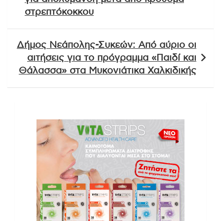
στρεπτόκοκκου
Δήμος Νεάπολης-Συκεών: Από αύριο οι
αιτήσεις για το πρόγραμμα «Παιδί και
Θάλασσα» στα Μυκονιάτικα Χαλκιδικής