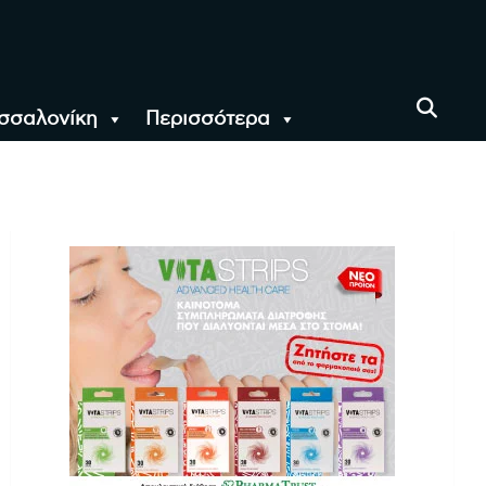
σσαλονίκη
Περισσότερα
αι όλο τον Κόσμο