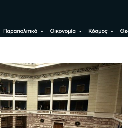
Παραπολιτικά
Οικονομία
Κόσμος
Θε
αλονίκη, την Ελλάδα κ