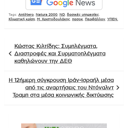
Tags:
AntiNero
,
Natura 2000
,
ND
,
δασικές υπηρεσίες
,
Κλιματική κρίση
,
Μ. Χριστοδουλάκης
,
πασοκ
,
Περιβάλλον
,
ΥΠΕΝ.
Πλοήγηση
Κώστας Κιλτίδης: Συμπλέγματα,
άρθρων
Διαστροφές και Συρματοπλέγματα
καθηλώνουν την ΔΕΘ
Η 12ήμερη σύγκρουση Ιράν-Ισραήλ μέσα
από τις αναρτήσεις του Ντόναλντ
Τραμπ στα μέσα κοινωνικής δικτύωσης