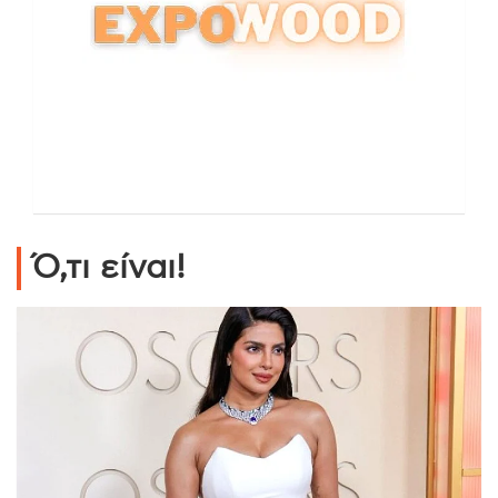
Ό,τι είναι!