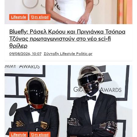
Lifestyle
Ό,τι είναι!
Bluefly: Ράσελ Κρόου και Πριγιάνκα Τσόπρα
Τζόνας πρωταγωνιστούν στο νέο sci-fi
θρίλερ
09/08/2026, 10:07
Σύνταξη Lifestyle Politic.gr
Lifestyle
Ό,τι είναι!