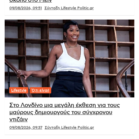
σκοπό στο Μέιν
09/08/2026, 09:51
Σύνταξη Lifestyle Politic.gr
Lifestyle
Ό,τι είναι!
Στο Λονδίνο μια μεγάλη έκθεση για τους
μαύρους δημιουργούς του σύγχρονου
ντιζάιν
09/08/2026, 09:37
Σύνταξη Lifestyle Politic.gr