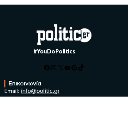
#YouDoPolitics
Facebook
Instagram
X
YouTube
Google
TikTok
Επικοινωνία
Email:
info@politic.gr
Τηλ:
+302310501850
Κιν:
+306986533609
Πολιτική Απορρήτου