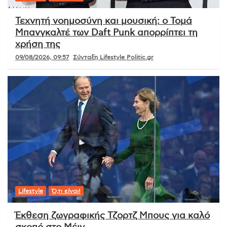
Τεχνητή νοημοσύνη και μουσική: ο Τομά
Μπανγκαλτέ των Daft Punk απορρίπτει τη
χρήση της
09/08/2026, 09:57
Σύνταξη Lifestyle Politic.gr
Lifestyle
Ό,τι είναι!
Έκθεση ζωγραφικής Τζορτζ Μπους για καλό