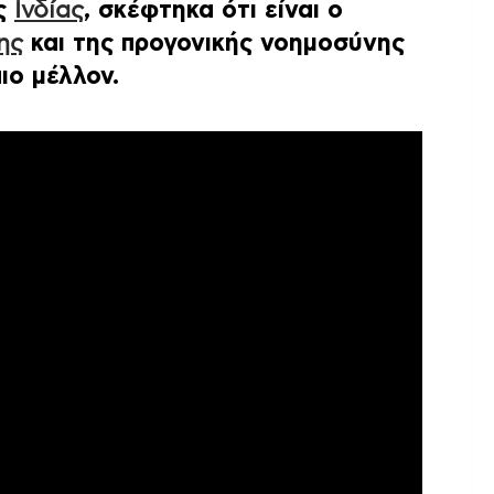
ης
Ινδίας
, σκέφτηκα ότι είναι ο
ης
και της προγονικής νοημοσύνης
ιο μέλλον.