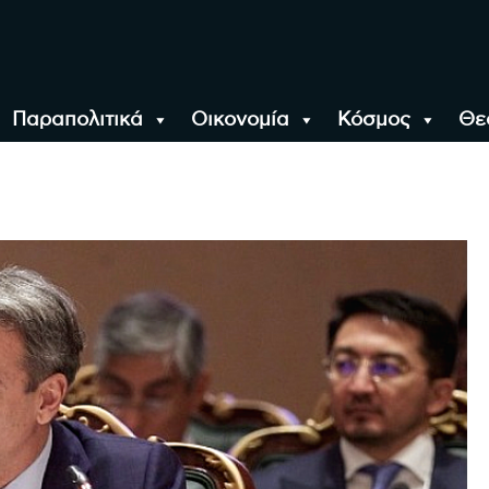
Παραπολιτικά
Οικονομία
Κόσμος
Θε
αλονίκη, την Ελλάδα κ