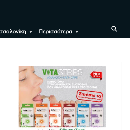
σσαλονίκη
Περισσότερα
αι όλο τον Κόσμο